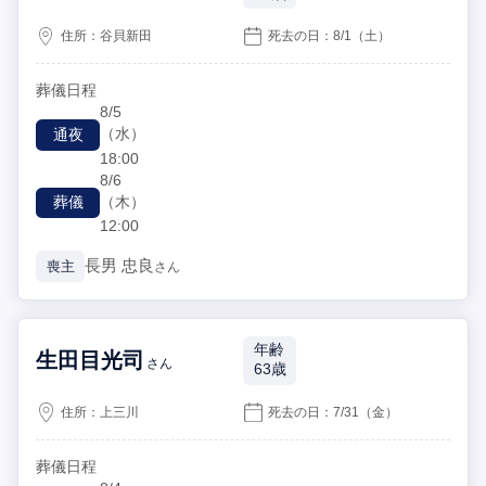
住所：
谷貝新田
死去の日：
8/1
（土）
葬儀日程
8/5
（水）
通夜
18:00
8/6
（木）
葬儀
12:00
長男
忠良
喪主
さん
年齢
生田目光司
さん
63歳
住所：
上三川
死去の日：
7/31
（金）
葬儀日程