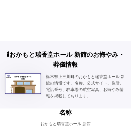
🕯️おかもと瑞香堂ホール 新館のお悔やみ・
葬儀情報
栃木県上三川町のおかもと瑞香堂ホール 新
館の情報です。名称、公式サイト、住所、
電話番号、駐車場の航空写真、お悔やみ情
報を掲載しております。
名称
おかもと瑞香堂ホール 新館