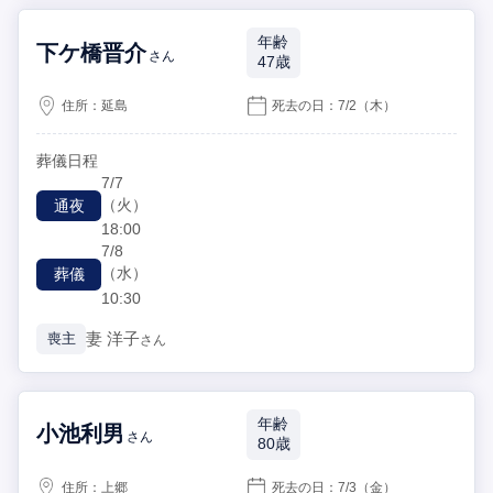
年齢
下ケ橋晋介
さん
47歳
住所：
延島
死去の日：
7/2
（木）
葬儀日程
7/7
（火）
通夜
18:00
7/8
（水）
葬儀
10:30
妻
洋子
喪主
さん
年齢
小池利男
さん
80歳
住所：
上郷
死去の日：
7/3
（金）