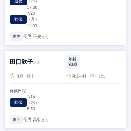
（日）
通夜
17:00
7/20
（月）
葬儀
11:00
長男
正光
喪主
さん
年齢
田口欣子
さん
93歳
住所：
西汗
死去の日：
7/11
（土）
葬儀日程
7/15
（水）
葬儀
8:30
長男
昌弘
喪主
さん