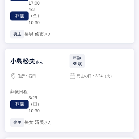
17:00
4/3
（金）
葬儀
10:30
長男
修市
喪主
さん
年齢
小島松夫
さん
89歳
住所：
石田
死去の日：
3/24
（火）
葬儀日程
3/29
（日）
葬儀
10:30
長女
清美
喪主
さん