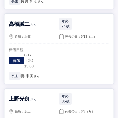
長男
和則
喪主
さん
年齢
髙橋誠二
さん
74歳
住所：
上郷
死去の日：
6/13
（土）
葬儀日程
6/17
（水）
葬儀
13:00
妻
末美
喪主
さん
年齢
上野光良
さん
85歳
住所：
坂上
死去の日：
6/8
（月）