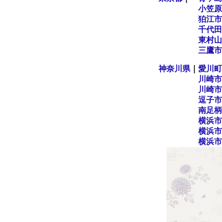
小笠原
狛江市
千代田
東村山
三鷹市
神奈川県
｜
愛川町
川崎市
川崎市
逗子市
南足柄
横浜市
横浜市
横浜市