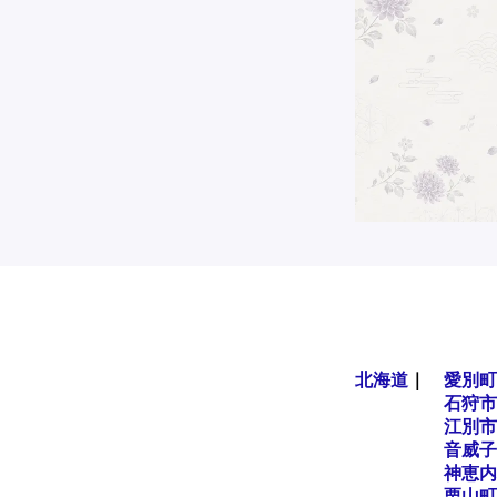
北海道
｜
愛別町
石狩市
江別市
音威子
神恵内
栗山町