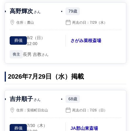
高野輝次
79歳
さん
住所：
麓山
死去の日：
7/29
（水）
8/2
（日）
さがみ菜根斎場
葬儀
12:00
長男
吉教
喪主
さん
2026年7月29日（水）掲載
吉井順子
68歳
さん
住所：
安積町日出山
死去の日：
7/26
（日）
7/30
（木）
JA郡山東斎場
葬儀