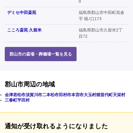
8
デミセ中田斎苑
福島県郡山市中田町高倉
字 槻ﾉ口173
こころ斎苑 久留米
福島県郡山市久留米2丁
目72
郡山市の斎場・葬儀場一覧を見る
郡山市周辺の地域
会津若松市
須賀川市
二本松市
田村市
本宮市
大玉村
猪苗代町
天栄村
三春町
平田村
通知が受け取れるようになりました