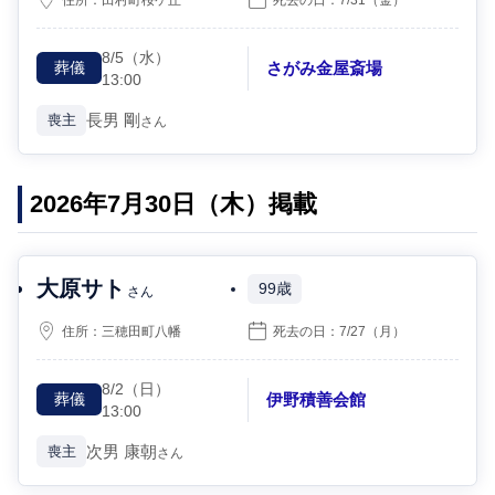
8/5
（水）
さがみ金屋斎場
葬儀
13:00
長男
剛
喪主
さん
2026年7月30日（木）掲載
大原サト
99歳
さん
住所：
三穂田町八幡
死去の日：
7/27
（月）
8/2
（日）
伊野積善会館
葬儀
13:00
次男
康朝
喪主
さん