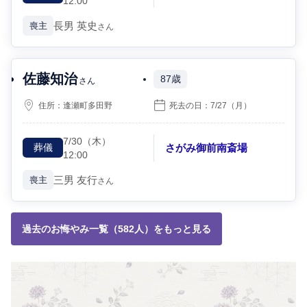
12:00
長男
英史
喪主
さん
佐藤知治
87歳
さん
住所：
逢瀬町多田野
死去の日：
7/27
（月）
7/30
（木）
さがみ御前南斎場
葬儀
12:00
三男
友行
喪主
さん
過去のお悔やみ一覧（582人）をもっと見る