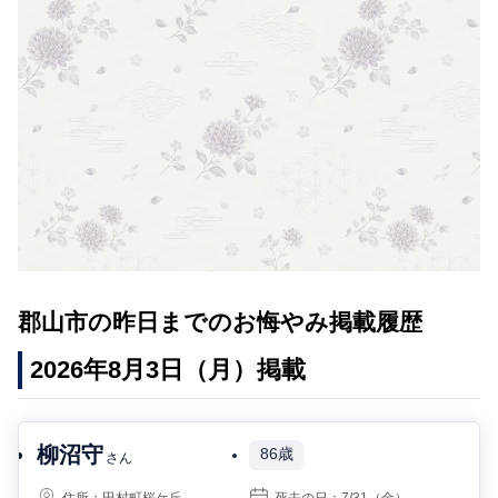
郡山市の昨日までのお悔やみ掲載履歴
2026年8月3日（月）掲載
柳沼守
86歳
さん
住所：
田村町桜ケ丘
死去の日：
7/31
（金）