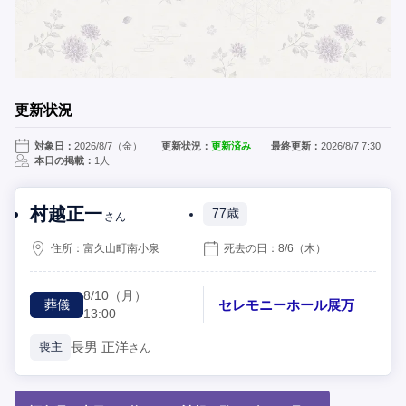
更新状況
対象日：
2026/8/7（金）
更新状況：
更新済み
最終更新：
2026/8/7 7:30
本日の掲載：
1人
村越正一
77歳
さん
住所：
富久山町南小泉
死去の日：
8/6
（木）
8/10
（月）
セレモニーホール展万
葬儀
13:00
長男
正洋
喪主
さん