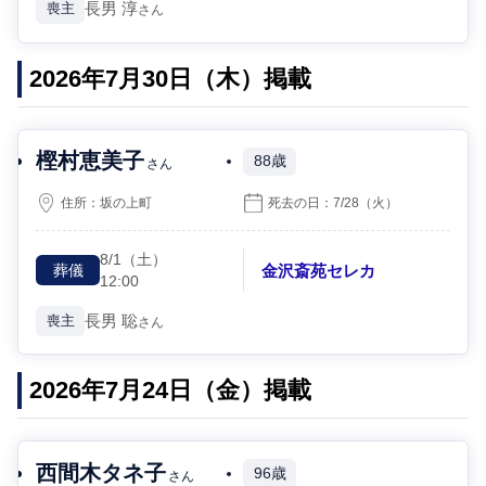
長男
淳
喪主
さん
2026年7月30日（木）掲載
樫村恵美子
88歳
さん
住所：
坂の上町
死去の日：
7/28
（火）
8/1
（土）
金沢斎苑セレカ
葬儀
12:00
長男
聡
喪主
さん
2026年7月24日（金）掲載
西間木タネ子
96歳
さん