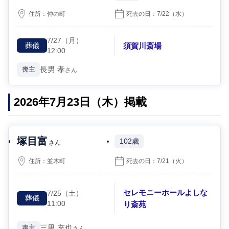
住所：
仲の町
死去の日：
7/22
（水）
7/27
（月）
須賀川斎場
葬儀
12:00
長男
孝
喪主
さん
2026年7月23日（木）掲載
塚目富
102歳
さん
住所：
並木町
死去の日：
7/21
（火）
セレモニーホールよしな
7/25
（土）
葬儀
11:00
り斎苑
三男
充也
喪主
さん