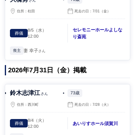
さん
住所：
柱田
死去の日：
7/31
（金）
セレモニーホールよしな
8/5
（水）
葬儀
12:00
り斎苑
妻
幸子
喪主
さん
2026年7月31日（金）掲載
鈴木志津江
73歳
さん
住所：
西川町
死去の日：
7/28
（火）
8/4
（火）
あいりすホール須賀川
葬儀
12:00