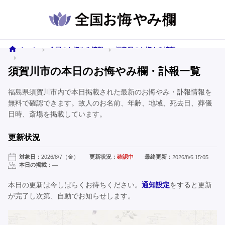
ホーム
全国のお悔やみ情報
福島県のお悔やみ情報
須賀川市のお悔やみ情報
須賀川市の本日のお悔やみ欄・訃報一覧
福島県須賀川市内で本日掲載された最新のお悔やみ・訃報情報を
無料で確認できます。故人のお名前、年齢、地域、死去日、葬儀
日時、斎場を掲載しています。
更新状況
対象日：
2026/8/7（金）
更新状況：
確認中
最終更新：
2026/8/6 15:05
本日の掲載：
—
本日の更新は今しばらくお待ちください。
通知設定
をすると更新
が完了し次第、自動でお知らせします。