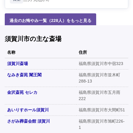
過去のお悔やみ一覧（228人）をもっと見る
須賀川市の主な斎場
名称
住所
須賀川斎場
福島県須賀川市中宿323
なみき斎苑 闡王閣
福島県須賀川市並木町
288-13
金沢斎苑 セレカ
福島県須賀川市五月雨
222
あいりすホール須賀川
福島県須賀川市大間町51
さがみ葬斎会館 須賀川
福島県須賀川市旭町226-
1