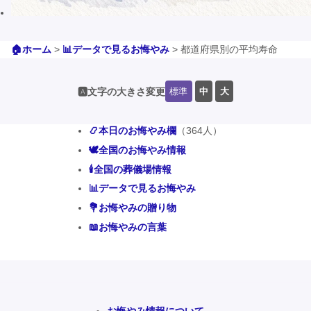
🏠ホーム
>
📊データで見るお悔やみ
>
都道府県別の平均寿命
標準
中
大
🅰️文字の大きさ変更
📿本日のお悔やみ欄
（364人）
🕊️全国のお悔やみ情報
🕯️全国の葬儀場情報
📊データで見るお悔やみ
💐お悔やみの贈り物
📖お悔やみの言葉
お悔やみ情報について