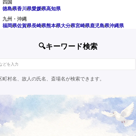
四国
徳島県
香川県
愛媛県
高知県
九州・沖縄
福岡県
佐賀県
長崎県
熊本県
大分県
宮崎県
鹿児島県
沖縄県
🔍キーワード検索
区町村名、故人の氏名、斎場名が検索できます。