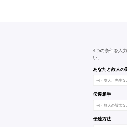
4つの条件を入
い。
あなたと故人の
伝達相手
伝達方法