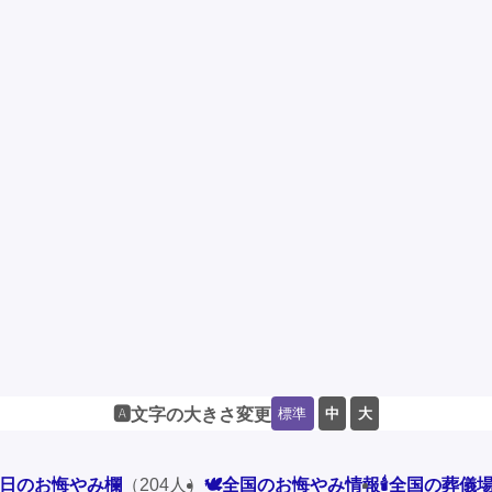
標準
中
大
🅰️文字の大きさ変更
本日のお悔やみ欄
（204人）
🕊️全国のお悔やみ情報
🕯️全国の葬儀