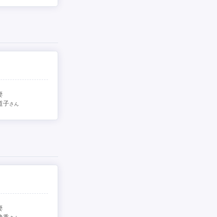
妻
道子
さん
妻