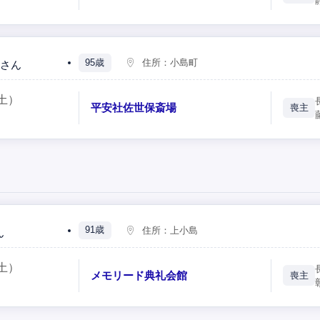
95歳
住所：
小島町
さん
土）
平安社佐世保斎場
喪主
91歳
住所：
上小島
ん
土）
メモリード典礼会館
喪主