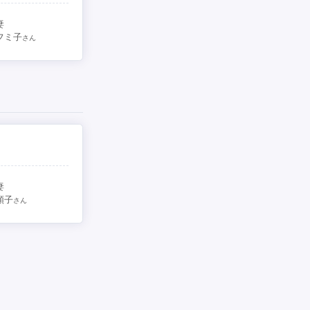
妻
フミ子
さん
妻
順子
さん