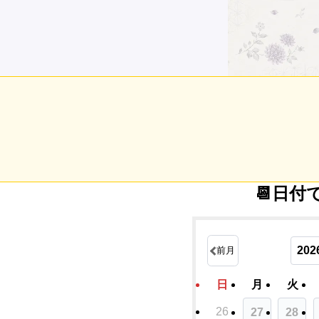
📆日付
20
前月
日
月
火
26
27
28