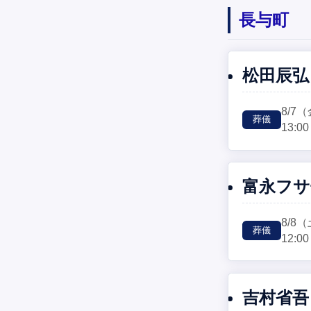
長与町
松田辰弘
8/7
（
葬儀
13:00
富永フサ
8/8
（
葬儀
12:00
吉村省吾