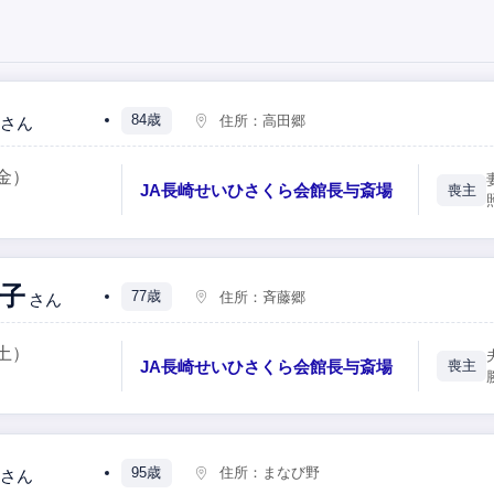
84歳
住所：
高田郷
さん
金）
JA長崎せいひさくら会館長与斎場
喪主
子
77歳
住所：
斉藤郷
さん
土）
JA長崎せいひさくら会館長与斎場
喪主
95歳
住所：
まなび野
さん