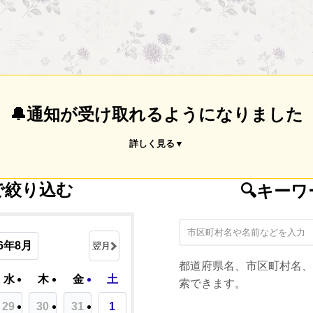
🔔通知が受け取れるようになりました
詳しく見る▼
で絞り込む
🔍キー
26年8月
翌月
都道府県名、市区町村名、
水
木
金
土
索できます。
29
30
31
1