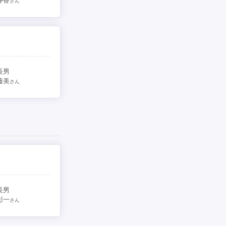
静香
さん
長男
藤美
さん
長男
彰一
さん