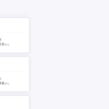
妻
照美
さん
夫
勝義
さん