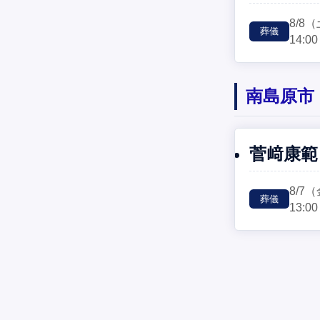
8/8
（
葬儀
14:00
南島原市
菅﨑康範
8/7
（
葬儀
13:00