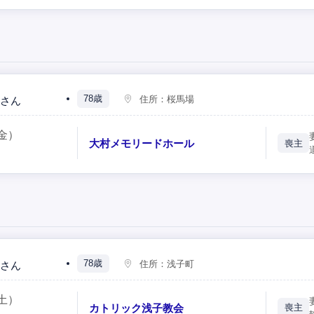
78歳
住所：
桜馬場
さん
金）
大村メモリードホール
喪主
78歳
住所：
浅子町
さん
土）
カトリック浅子教会
喪主