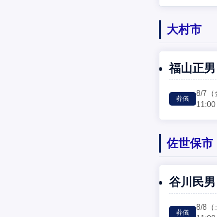
大村市
福山正男
8/7
（
葬儀
11:00
佐世保市
谷川民男
8/8
（
葬儀