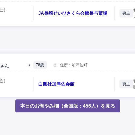
土）
JA長崎せいひさくら会館長与斎場
喪主
78歳
住所：
加津佐町
さん
金）
白鳳社加津佐会館
喪主
本日のお悔やみ欄（全国版：456人）を見る