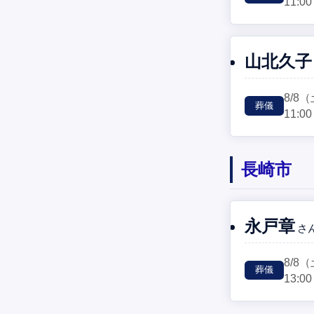
11:00
山北久子
8/8
（
葬儀
11:00
長崎市
永戸章
さ
8/8
（
葬儀
13:00