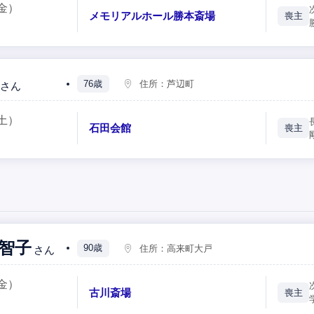
金）
メモリアルホール勝本斎場
喪主
76歳
住所：
芦辺町
さん
土）
石田会館
喪主
智子
90歳
住所：
高来町大戸
さん
金）
古川斎場
喪主