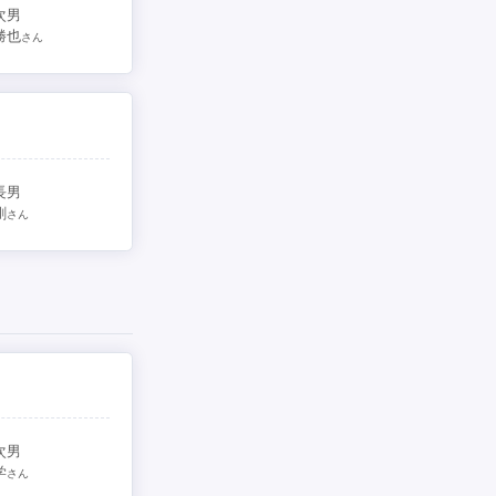
次男
勝也
さん
長男
剛
さん
次男
学
さん