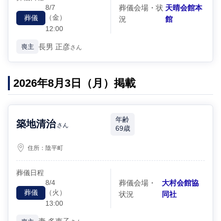
8/7
葬儀会場・状
天晴会館本
（金）
葬儀
況
館
12:00
長男
正彦
喪主
さん
2026年8月3日（月）掲載
年齢
築地清治
さん
69歳
住所：
陰平町
葬儀日程
8/4
葬儀会場・
大村会館協
（火）
葬儀
状況
同社
13:00