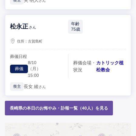
夫
明人
喪主
さん
年齢
松永正
さん
75歳
住所：
古賀島町
葬儀日程
8/10
葬儀会場・
カトリック植
（月）
葬儀
状況
松教会
15:00
長女
綾
喪主
さん
長崎県の本日のお悔やみ・訃報一覧（40人）を見る