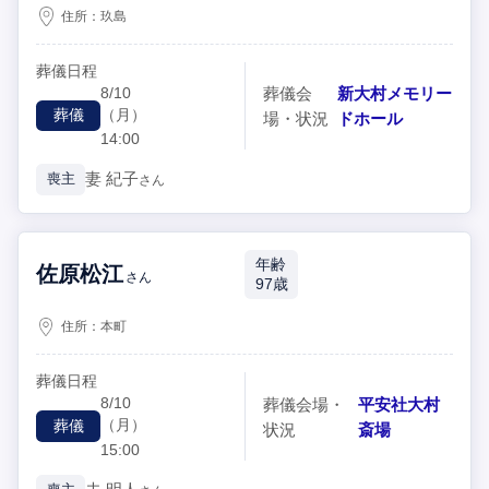
住所：
玖島
葬儀日程
8/10
葬儀会
新大村メモリー
（月）
葬儀
場・状況
ドホール
14:00
妻
紀子
喪主
さん
年齢
佐原松江
さん
97歳
住所：
本町
葬儀日程
8/10
葬儀会場・
平安社大村
（月）
葬儀
状況
斎場
15:00