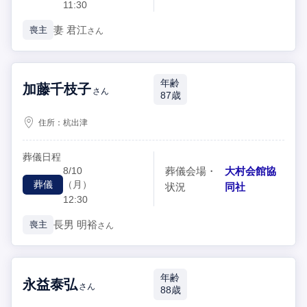
11:30
妻
君江
喪主
さん
年齢
加藤千枝子
さん
87歳
住所：
杭出津
葬儀日程
8/10
葬儀会場・
大村会館協
（月）
葬儀
状況
同社
12:30
長男
明裕
喪主
さん
年齢
永益泰弘
さん
88歳