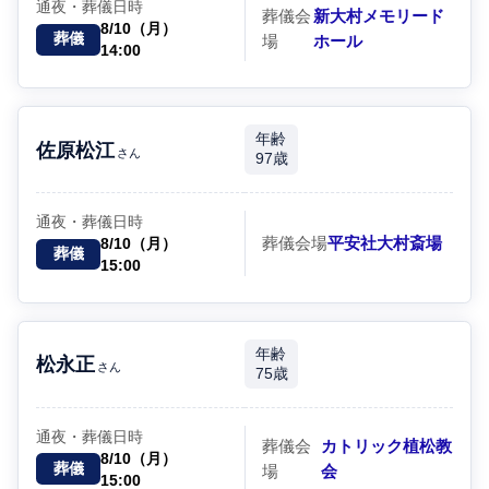
通夜・葬儀日時
葬儀会
新大村メモリード
8/10（月）
葬儀
場
ホール
14:00
年齢
佐原松江
さん
97歳
通夜・葬儀日時
葬儀会場
平安社大村斎場
8/10（月）
葬儀
15:00
年齢
松永正
さん
75歳
通夜・葬儀日時
葬儀会
カトリック植松教
8/10（月）
葬儀
場
会
15:00