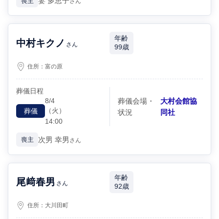
妻
多恵子
喪主
さん
年齢
中村キクノ
さん
99歳
住所：
富の原
葬儀日程
8/4
葬儀会場・
大村会館協
（火）
葬儀
状況
同社
14:00
次男
幸男
喪主
さん
年齢
尾﨑春男
さん
92歳
住所：
大川田町