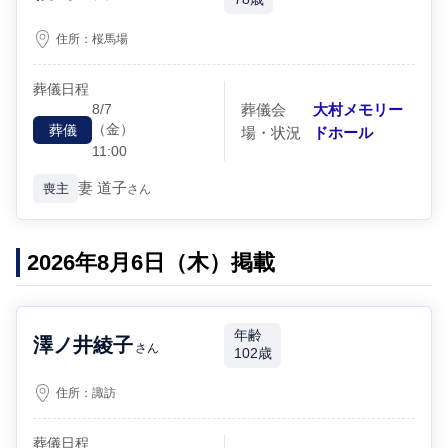
住所：
桜馬場
葬儀日程
8/7
葬儀会
大村メモリー
（金）
葬儀
場・状況
ドホール
11:00
妻
道子
喪主
さん
2026年8月6日（木）掲載
年齢
澤ノ井綾子
さん
102歳
住所：
諏訪
葬儀日程