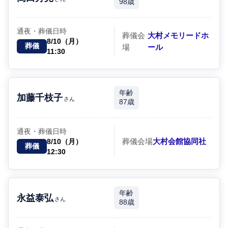
98歳
通夜・葬儀日時
葬儀会
大村メモリードホ
8/10（月）
葬儀
場
ール
11:30
年齢
加藤千枝子
さん
87歳
通夜・葬儀日時
葬儀会場
大村会館協同社
8/10（月）
葬儀
12:30
年齢
永益泰弘
さん
88歳