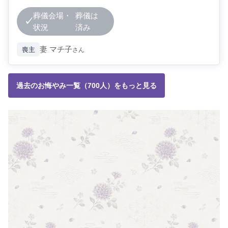
葬儀会場・
葬儀は
状況
済み
妻
マチ子
喪主
さん
過去のお悔やみ一覧（700人）をもっと見る