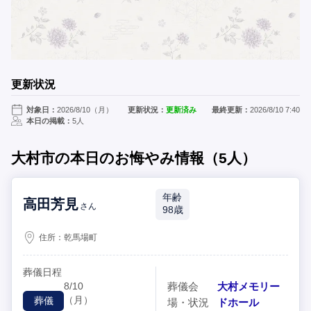
更新状況
対象日：
2026/8/10（月）
更新状況：
更新済み
最終更新：
2026/8/10 7:40
本日の掲載：
5人
大村市の本日のお悔やみ情報（5人）
年齢
高田芳見
さん
98歳
住所：
乾馬場町
葬儀日程
8/10
葬儀会
大村メモリー
（月）
葬儀
場・状況
ドホール