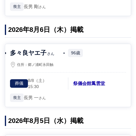
長男
剛
喪主
さん
2026年8月6日（木）掲載
多々良ヤエ子
96歳
さん
住所：
郷ノ浦町永田触
8/8
（土）
祭儀会館鳳雲堂
葬儀
15:30
長男
一
喪主
さん
2026年8月5日（水）掲載