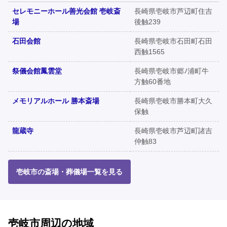
セレモニーホール善光会館 壱岐斎
長崎県壱岐市芦辺町住吉
場
後触239
石田会館
長崎県壱岐市石田町石田
西触1565
祭儀会館鳳雲堂
長崎県壱岐市郷ﾉ浦町牛
方触60番地
メモリアルホール 勝本斎場
長崎県壱岐市勝本町大久
保触
龍蔵寺
長崎県壱岐市芦辺町諸吉
仲触83
壱岐市の斎場・葬儀場一覧を見る
壱岐市周辺の地域