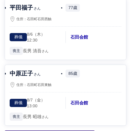
平田福子
77歳
さん
住所：
石田町石田西触
8/6
（木）
石田会館
葬儀
12:30
長男
清吾
喪主
さん
中原正子
85歳
さん
住所：
石田町石田東触
8/7
（金）
石田会館
葬儀
13:00
長男
昭雄
喪主
さん