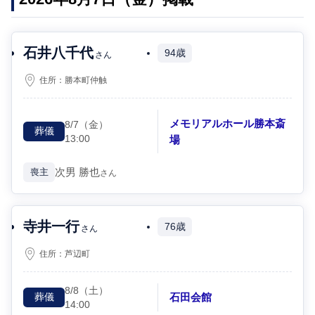
石井八千代
94歳
さん
住所：
勝本町仲触
メモリアルホール勝本斎
8/7
（金）
葬儀
13:00
場
次男
勝也
喪主
さん
寺井一行
76歳
さん
住所：
芦辺町
8/8
（土）
石田会館
葬儀
14:00