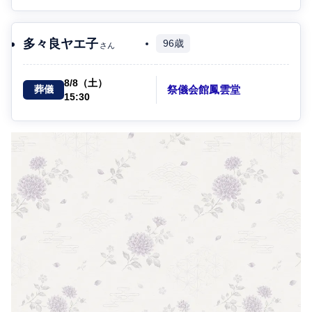
多々良ヤエ子
96歳
さん
8/8（土）
祭儀会館鳳雲堂
葬儀
15:30