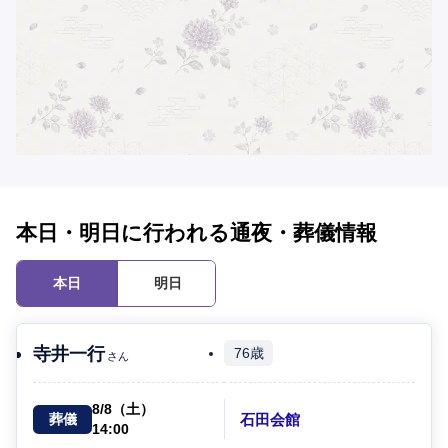
本日・明日に行われる通夜・葬儀情報
本日
明日
寺井一行
76歳
さん
8/8（土）
石田会館
葬儀
14:00