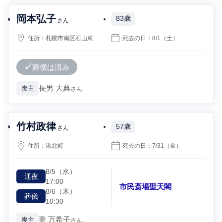
岡本弘子
83歳
さん
住所：
札幌市南区石山東
死去の日：
8/1
（土）
葬儀は済み
長男
大典
喪主
さん
竹村政律
57歳
さん
住所：
港北町
死去の日：
7/31
（金）
8/5
（水）
通夜
17:00
市民斎場聖天閣
8/6
（木）
葬儀
10:30
妻
万希子
喪主
さん