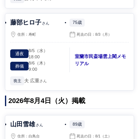
藤部ヒロ子
75歳
さん
住所：
寿町
死去の日：
8/3
（月）
8/5
（水）
通夜
室蘭市民斎場雲上閣メモ
18:00
8/6
（木）
リアル
葬儀
9:00
夫
広重
喪主
さん
2026年8月4日（火）掲載
山田雪雄
89歳
さん
住所：
白鳥台
死去の日：
8/1
（土）