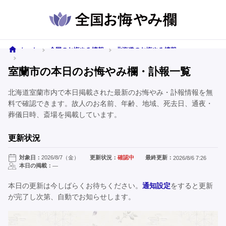
ホーム
全国のお悔やみ情報
北海道のお悔やみ情報
室蘭市のお悔やみ情報
室蘭市の本日のお悔やみ欄・訃報一覧
北海道室蘭市内で本日掲載された最新のお悔やみ・訃報情報を無
料で確認できます。故人のお名前、年齢、地域、死去日、通夜・
葬儀日時、斎場を掲載しています。
更新状況
対象日：
2026/8/7（金）
更新状況：
確認中
最終更新：
2026/8/6 7:26
本日の掲載：
—
本日の更新は今しばらくお待ちください。
通知設定
をすると更新
が完了し次第、自動でお知らせします。