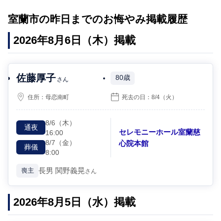
室蘭市の昨日までのお悔やみ掲載履歴
2026年8月6日（木）掲載
佐藤厚子
80歳
さん
住所：
母恋南町
死去の日：
8/4
（火）
8/6
（木）
通夜
セレモニーホール室蘭慈
16:00
8/7
（金）
心院本館
葬儀
8:00
長男
関野義晃
喪主
さん
2026年8月5日（水）掲載