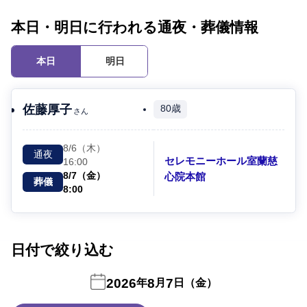
本日・明日に行われる通夜・葬儀情報
本日
明日
佐藤厚子
80歳
さん
8/6（木）
通夜
セレモニーホール室蘭慈
16:00
8/7（金）
心院本館
葬儀
8:00
日付で絞り込む
2026
8
7
年
月
日（金）