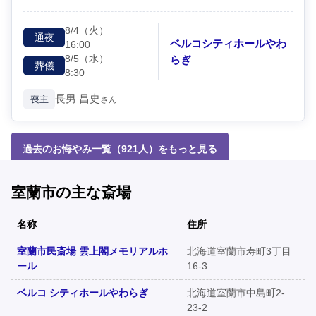
8/4
（火）
通夜
ベルコシティホールやわ
16:00
8/5
（水）
らぎ
葬儀
8:30
長男
昌史
喪主
さん
過去のお悔やみ一覧（921人）をもっと見る
室蘭市の主な斎場
名称
住所
室蘭市民斎場 雲上閣メモリアルホ
北海道室蘭市寿町3丁目
ール
16-3
ベルコ シティホールやわらぎ
北海道室蘭市中島町2-
23-2