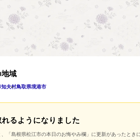
の地域
市
知夫村
鳥取県境港市
取れるようになりました
と、
「島根県松江市の本日のお悔やみ欄」に更新があったとき