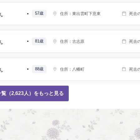
57歳
住所：
東出雲町下意東
死去
ん
81歳
住所：
古志原
死去
ん
88歳
住所：
八幡町
死去
ん
覧（2,623人）をもっと見る