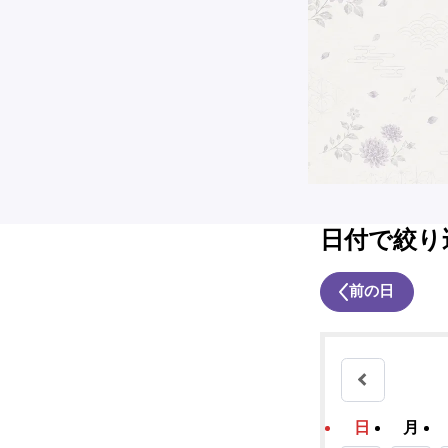
日付で絞り
前の日
日
月