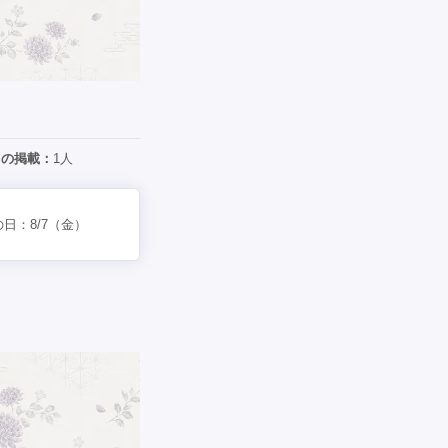
日の掲載：
1人
の日：
8/7
（金）