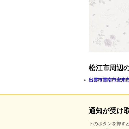
松江市周辺
出雲市
雲南市
安来
通知が受け
下のボタンを押す