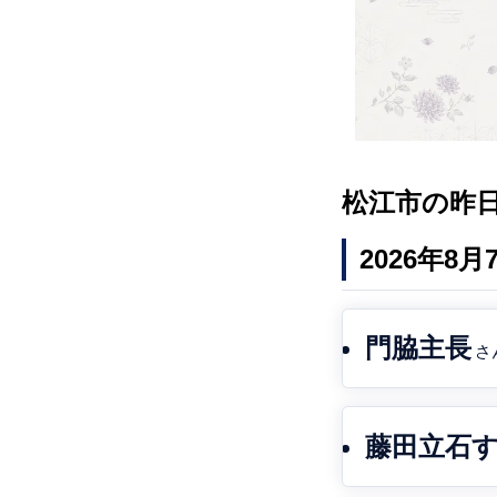
松江市の昨
2026年8
門脇主長
さ
藤田立石