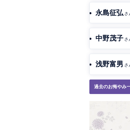
永島征弘
さ
中野茂子
さ
浅野富男
さ
過去のお悔やみ一