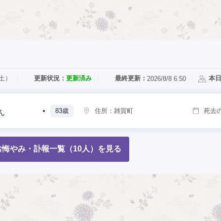
（土）
更新状況：
更新済み
最終更新：
本
2026/8/8 6:50
83歳
住所：
雑賀町
死去
ん
悔やみ・訃報一覧（10人）を見る