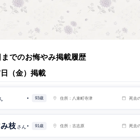
日までのお悔やみ掲載履歴
月7日（金）掲載
93歳
住所：
八束町寺津
死去
ん
すみ枝
91歳
住所：
古志原
死去
さん