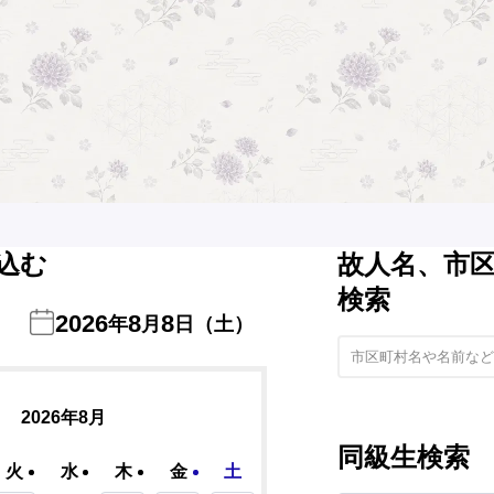
込む
故人名、市
検索
2026
8
8
年
月
日（土）
2026年8月
同級生検索
火
水
木
金
土