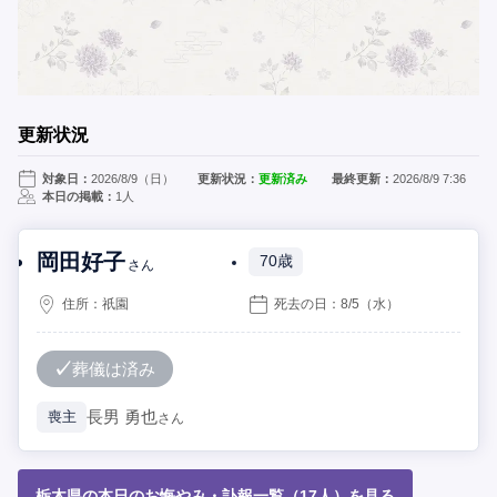
更新状況
対象日：
2026/8/9（日）
更新状況：
更新済み
最終更新：
2026/8/9 7:36
本日の掲載：
1人
岡田好子
70歳
さん
住所：
祇園
死去の日：
8/5
（水）
葬儀は済み
長男
勇也
喪主
さん
栃木県の本日のお悔やみ・訃報一覧（17人）を見る