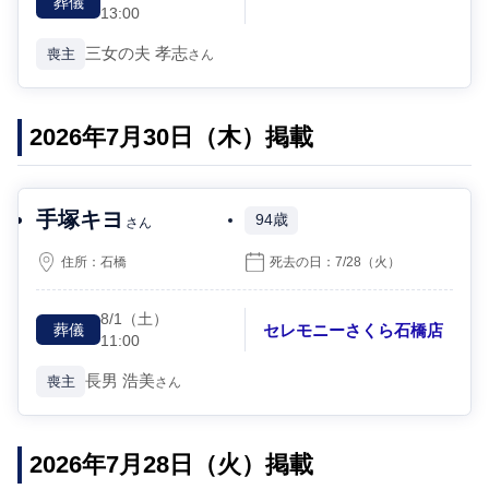
葬儀
13:00
三女の夫
孝志
喪主
さん
2026年7月30日（木）掲載
手塚キヨ
94歳
さん
住所：
石橋
死去の日：
7/28
（火）
8/1
（土）
セレモニーさくら石橋店
葬儀
11:00
長男
浩美
喪主
さん
2026年7月28日（火）掲載