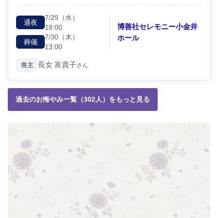
7/29
（水）
通夜
博善社セレモニー小金井
18:00
7/30
（木）
ホール
葬儀
13:00
長女
富貴子
喪主
さん
過去のお悔やみ一覧（302人）をもっと見る