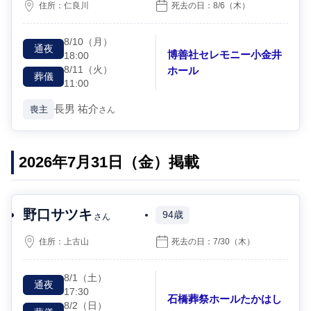
住所：
仁良川
死去の日：
8/6
（木）
8/10
（月）
通夜
博善社セレモニー小金井
18:00
8/11
（火）
ホール
葬儀
11:00
長男
祐介
喪主
さん
2026年7月31日（金）掲載
野口サツキ
94歳
さん
住所：
上古山
死去の日：
7/30
（木）
8/1
（土）
通夜
17:30
石橋葬祭ホールたかはし
8/2
（日）