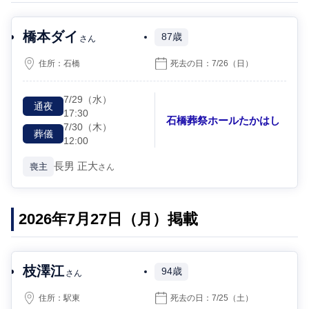
橋本ダイ
87歳
さん
住所：
石橋
死去の日：
7/26
（日）
7/29
（水）
通夜
17:30
石橋葬祭ホールたかはし
7/30
（木）
葬儀
12:00
長男
正大
喪主
さん
2026年7月27日（月）掲載
枝澤江
94歳
さん
住所：
駅東
死去の日：
7/25
（土）