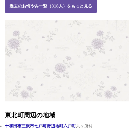
過去のお悔やみ一覧（318人）をもっと見る
東北町周辺の地域
十和田市
三沢市
七戸町
野辺地町
六戸町
六ヶ所村