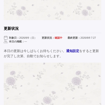
更新状況
対象日：
2026/8/9（日）
更新状況：
確認中
最終更新：
2026/8/8 7:27
本日の掲載：
—
本日の更新は今しばらくお待ちください。
通知設定
をすると更新
が完了し次第、自動でお知らせします。