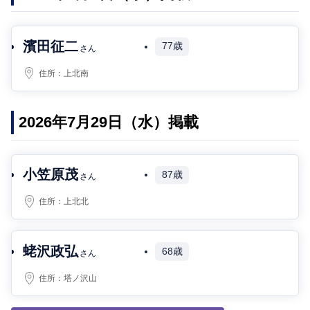
濱田征二
77歳
さん
住所：
上北南
2026年7月29日（水）掲載
小笠原茂
87歳
さん
住所：
上北北
蛯沢政弘
68歳
さん
住所：
塔ノ沢山