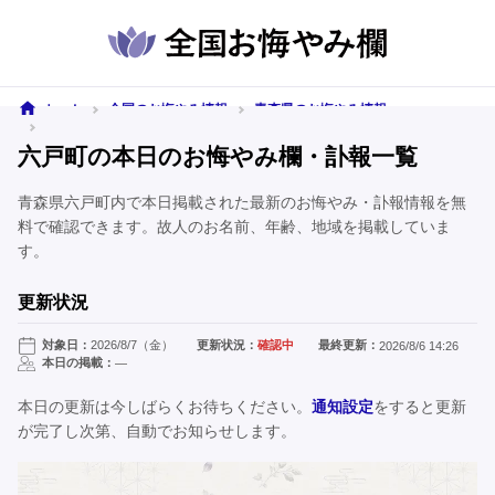
ホーム
全国のお悔やみ情報
青森県のお悔やみ情報
六戸町のお悔やみ情報
六戸町の本日のお悔やみ欄・訃報一覧
青森県六戸町内で本日掲載された最新のお悔やみ・訃報情報を無
料で確認できます。故人のお名前、年齢、地域を掲載していま
す。
更新状況
対象日：
2026/8/7（金）
更新状況：
確認中
最終更新：
2026/8/6 14:26
本日の掲載：
—
本日の更新は今しばらくお待ちください。
通知設定
をすると更新
が完了し次第、自動でお知らせします。