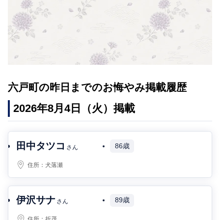
六戸町の昨日までのお悔やみ掲載履歴
2026年8月4日（火）掲載
田中タツコ
86歳
さん
住所：
犬落瀬
伊沢サナ
89歳
さん
住所：
折茂