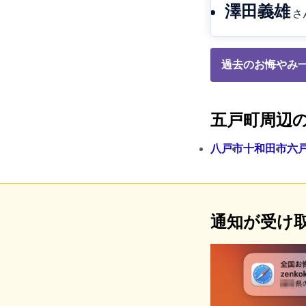
澤田義雄
さ
過去のお悔やみ一
五戸町周辺
八戸市
十和田市
六
通知が受け