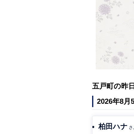
五戸町の昨
2026年8
柏田ハナ
さ