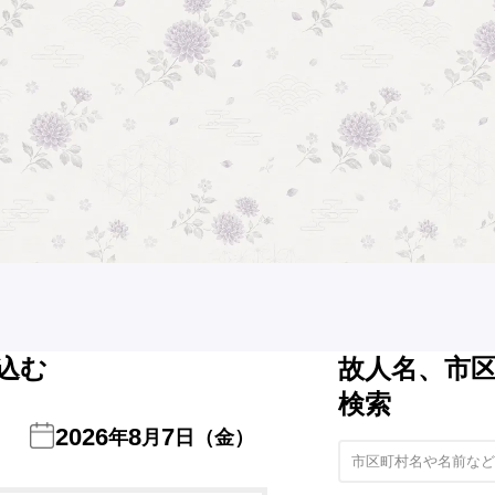
込む
故人名、市
検索
2026
8
7
年
月
日（金）