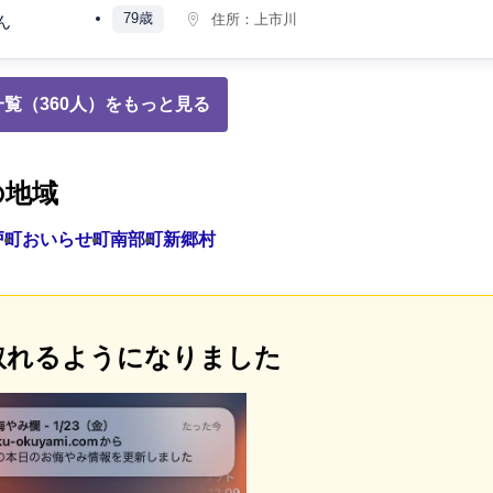
79歳
住所：
上市川
ん
覧（360人）をもっと見る
の地域
戸町
おいらせ町
南部町
新郷村
取れるようになりました