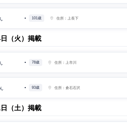
101歳
住所：
上長下
ん
月4日（火）掲載
78歳
住所：
上市川
ん
93歳
住所：
倉石石沢
ん
月1日（土）掲載