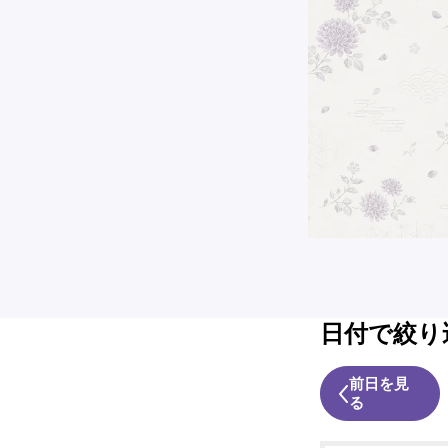
日付で絞り
前日を見
る