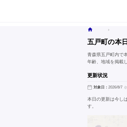
ホーム
全国のお
五戸町の本
青森県五戸町内で
年齢、地域を掲載
更新状況
対象日：
2026/8/7
本日の更新は今し
す。