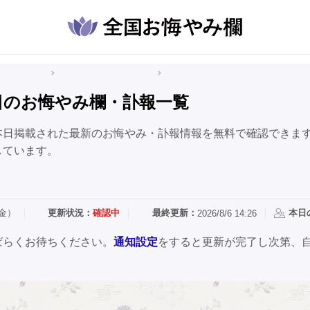
悔やみ情報
青森県のお悔やみ情報
五戸町のお悔やみ情報
日のお悔やみ欄・訃報一覧
本日掲載された最新のお悔やみ・訃報情報を無料で確認できま
しています。
（金）
更新状況：
確認中
最終更新：
本日
2026/8/6 14:26
ばらくお待ちください。
通知設定
をすると更新が完了し次第、