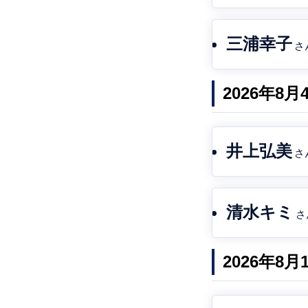
三浦幸子
さ
2026年8
井上弘美
さ
清水キミ
さ
2026年8