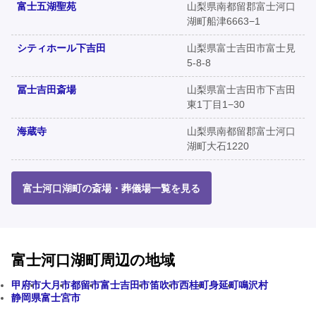
富士五湖聖苑
山梨県南都留郡富士河口
湖町船津6663−1
シティホール下吉田
山梨県富士吉田市富士見
5-8-8
冨士吉田斎場
山梨県富士吉田市下吉田
東1丁目1−30
海蔵寺
山梨県南都留郡富士河口
湖町大石1220
富士河口湖町の斎場・葬儀場一覧を見る
富士河口湖町周辺の地域
甲府市
大月市
都留市
富士吉田市
笛吹市
西桂町
身延町
鳴沢村
静岡県富士宮市