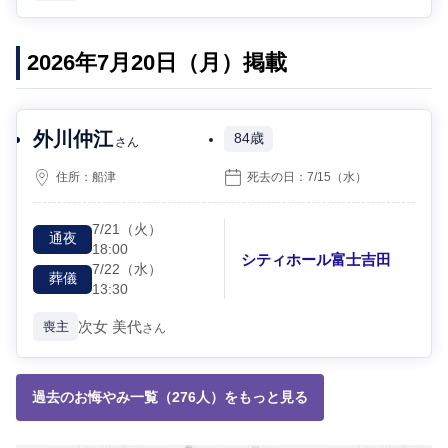
2026年7月20日（月）掲載
外川仲江
84歳
さん
住所：
船津
死去の日：
7/15
（水）
7/21
（火）
通夜
18:00
シティホール富士吉田
7/22
（水）
葬儀
13:30
次女
美代
喪主
さん
過去のお悔やみ一覧（276人）をもっと見る