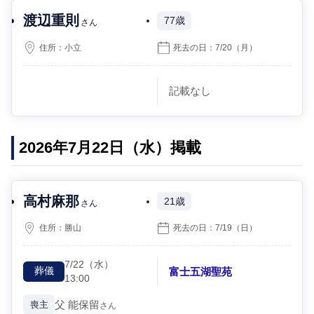
渡辺重則
77歳
さん
住所：
小立
死去の日：
7/20
（月）
記載なし
2026年7月22日（水）掲載
高村麻那
21歳
さん
住所：
勝山
死去の日：
7/19
（日）
7/22
（水）
富士五湖聖苑
葬儀
13:00
父
能保留
喪主
さん