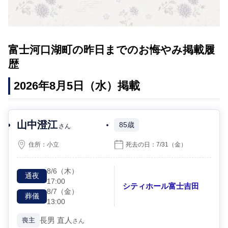
富士河口湖町の昨日までのお悔やみ掲載履
歴
2026年8月5日（水）掲載
山中澄江
85歳
さん
住所：
小立
死去の日：
7/31
（金）
8/6
（木）
通夜
17:00
シティホール富士吉田
8/7
（金）
葬儀
13:00
長男
直人
喪主
さん