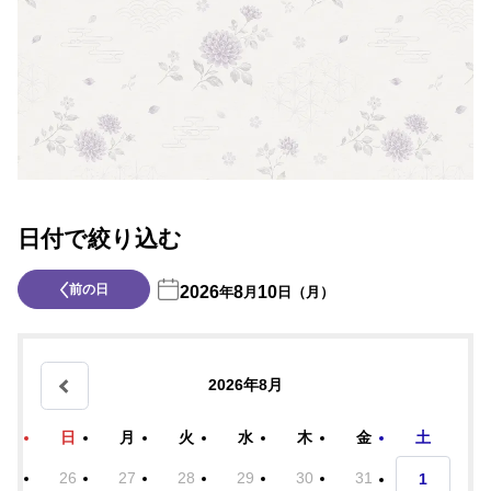
日付で絞り込む
前の日
2026
8
10
年
月
日（月）
2026年8月
日
月
火
水
木
金
土
26
27
28
29
30
31
1