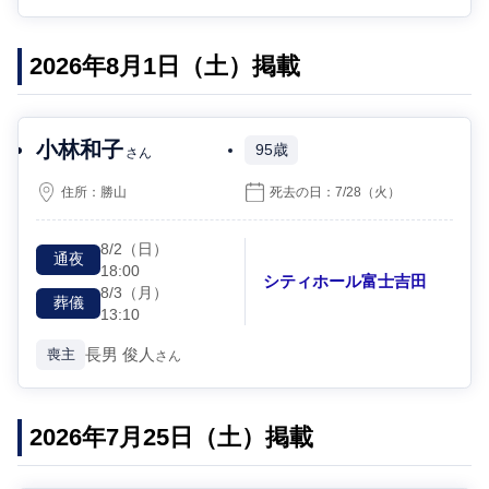
2026年8月1日（土）掲載
小林和子
95歳
さん
住所：
勝山
死去の日：
7/28
（火）
8/2
（日）
通夜
18:00
シティホール富士吉田
8/3
（月）
葬儀
13:10
長男
俊人
喪主
さん
2026年7月25日（土）掲載