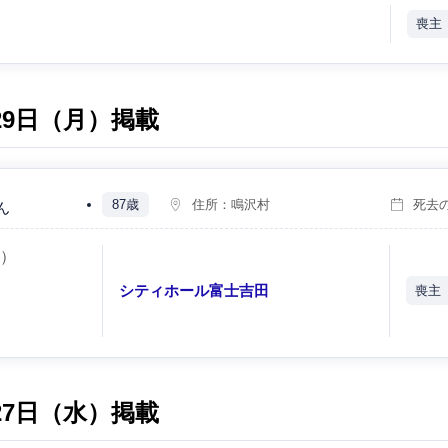
喪主
月29日（月）掲載
87歳
住所：
鳴沢村
死去
ん
火）
シティホール富士吉田
喪主
）
月27日（水）掲載