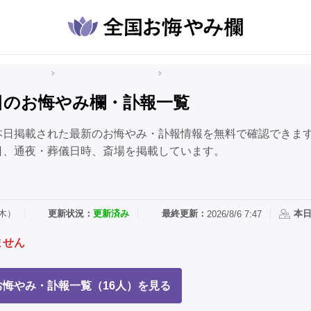
悔やみ情報
山梨県のお悔やみ情報
鳴沢村のお悔やみ情報
日のお悔やみ欄・訃報一覧
本日掲載された最新のお悔やみ・訃報情報を無料で確認できま
日、通夜・葬儀日時、斎場を掲載しています。
（木）
更新状況：
更新済み
最終更新：
本
2026/8/6 7:47
ません
悔やみ・訃報一覧（16人）を見る