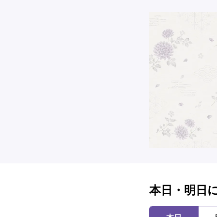
本日・明日