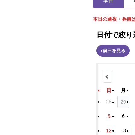
本日
本日の通夜・葬儀
日付で絞り
‹
前日を見る
日
月
28
29
5
6
12
13