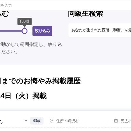
込む
同級生検索
絞り込み
に動かして範囲指定し、絞り込
ください。
日までのお悔やみ掲載履歴
月14日（火）掲載
83歳
住所：
鳴沢村
死去
ん