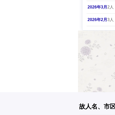
2026年3月
2人
2026年2月
3人
故人名、市