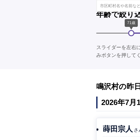
年齢で絞り
スライダーを左右
みボタンを押して
鳴沢村の昨
2026年7
蒔田宗人
さ