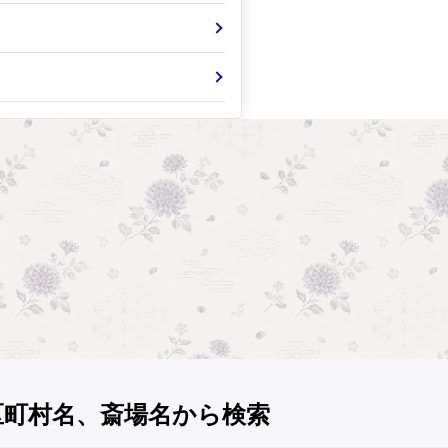
区町村名、斎場名から検索