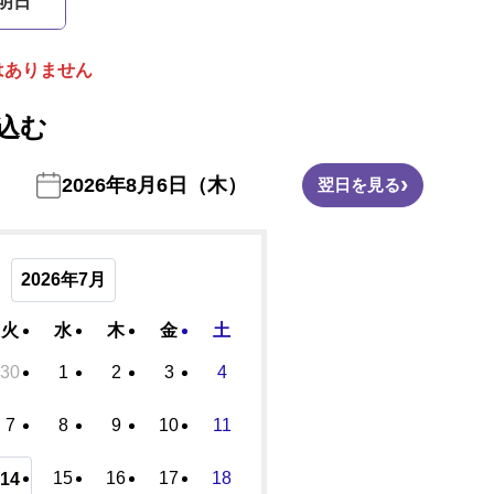
明日
はありません
込む
›
2026年8月6日（木）
翌日を見る
2026年7月
火
水
木
金
土
30
1
2
3
4
7
8
9
10
11
15
16
17
18
14