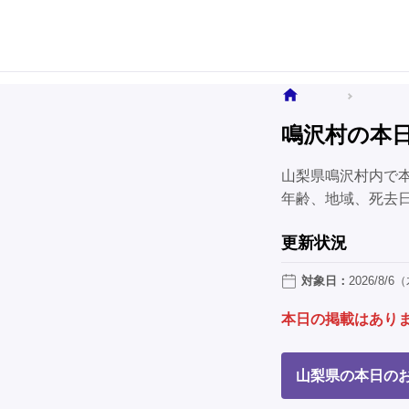
ホーム
全国のお
鳴沢村の本
山梨県鳴沢村内で
年齢、地域、死去
更新状況
対象日：
2026/8/6
本日の掲載はあり
山梨県の本日のお