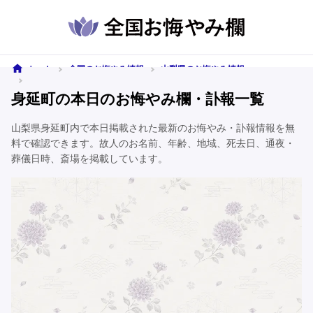
ホーム
全国のお悔やみ情報
山梨県のお悔やみ情報
身延町のお悔やみ情報
身延町の本日のお悔やみ欄・訃報一覧
山梨県身延町内で本日掲載された最新のお悔やみ・訃報情報を無
料で確認できます。故人のお名前、年齢、地域、死去日、通夜・
葬儀日時、斎場を掲載しています。