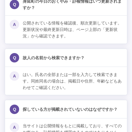
身延町の今日のおくやみ・訃報情報はいつ更新されま
Q
すか？
公開されている情報を確認後、順次更新しています。
A
更新状況や最終更新日時は、ページ上部の「更新状
況」から確認できます。
Q
故人の名前から検索できますか？
はい。氏名の全部または一部を入力して検索できま
A
す。同姓同名の場合は、掲載日や住所、年齢などもあ
わせてご確認ください。
Q
探している方が掲載されていないのはなぜですか？
当サイトは公開情報をもとに掲載しており、すべての
A