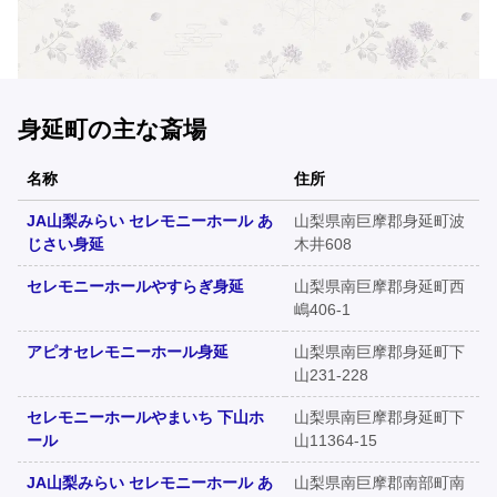
身延町の主な斎場
名称
住所
JA山梨みらい セレモニーホール あ
山梨県南巨摩郡身延町波
じさい身延
木井608
セレモニーホールやすらぎ身延
山梨県南巨摩郡身延町西
嶋406-1
アピオセレモニーホール身延
山梨県南巨摩郡身延町下
山231-228
セレモニーホールやまいち 下山ホ
山梨県南巨摩郡身延町下
ール
山11364-15
JA山梨みらい セレモニーホール あ
山梨県南巨摩郡南部町南