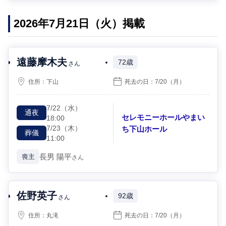
2026年7月21日（火）掲載
遠藤摩木夫
72歳
さん
住所：
下山
死去の日：
7/20
（月）
7/22
（水）
通夜
セレモニーホールやまい
18:00
7/23
（木）
ち下山ホール
葬儀
11:00
長男
陽平
喪主
さん
佐野英子
92歳
さん
住所：
丸滝
死去の日：
7/20
（月）