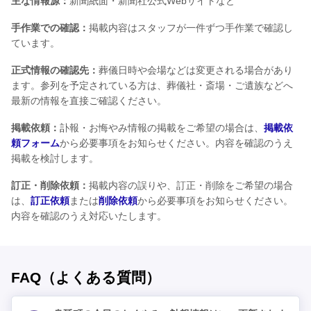
主な情報源：
新聞紙面・新聞社公式Webサイトなど
手作業での確認：
掲載内容はスタッフが一件ずつ手作業で確認し
ています。
正式情報の確認先：
葬儀日時や会場などは変更される場合があり
ます。参列を予定されている方は、葬儀社・斎場・ご遺族などへ
最新の情報を直接ご確認ください。
掲載依頼：
訃報・お悔やみ情報の掲載をご希望の場合は、
掲載依
頼フォーム
から必要事項をお知らせください。内容を確認のうえ
掲載を検討します。
訂正・削除依頼：
掲載内容の誤りや、訂正・削除をご希望の場合
は、
訂正依頼
または
削除依頼
から必要事項をお知らせください。
内容を確認のうえ対応いたします。
FAQ（よくある質問）