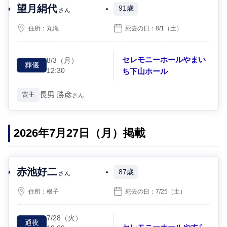
望月絹代
91歳
さん
住所：
丸滝
死去の日：
8/1
（土）
セレモニーホールやまい
8/3
（月）
葬儀
12:30
ち下山ホール
長男
勝彦
喪主
さん
2026年7月27日（月）掲載
赤池好二
87歳
さん
住所：
根子
死去の日：
7/25
（土）
7/28
（火）
通夜