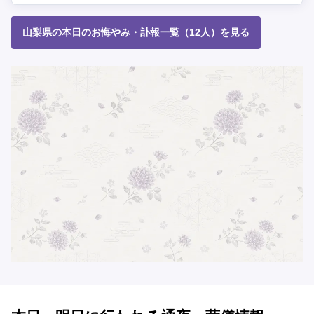
山梨県の本日のお悔やみ・訃報一覧（12人）を見る