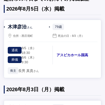
2026年8月5日（水）掲載
木津彦治
79歳
さん
住所：
西庄境町
死去の日：
8/3
（月）
8/5
（水）
通夜
18:30
アスピカホール国高
8/6
（木）
葬儀
9:30
長男
真貴
喪主
さん
2026年8月3日（月）掲載