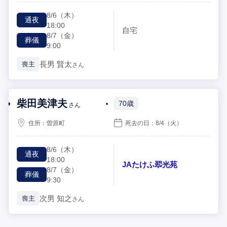
8/6
（木）
通夜
18:00
自宅
8/7
（金）
葬儀
9:00
長男
賢太
喪主
さん
柴田美津夫
70歳
さん
住所：
曽原町
死去の日：
8/4
（火）
8/6
（木）
通夜
18:00
JAたけふ翆光苑
8/7
（金）
葬儀
9:30
次男
知之
喪主
さん