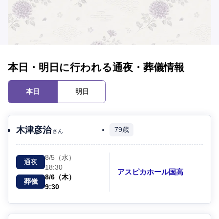
本日・明日に行われる通夜・葬儀情報
本日
明日
木津彦治
79歳
さん
8/5（水）
通夜
18:30
アスピカホール国高
8/6（木）
葬儀
9:30