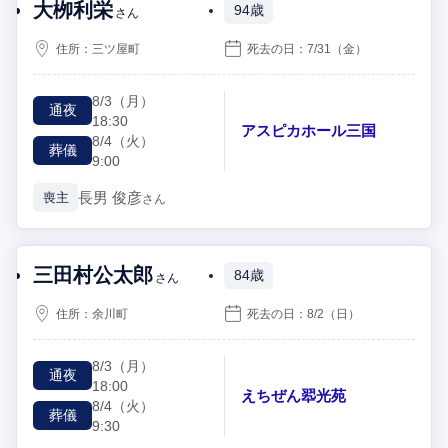
大栁利栄
94歳
さん
住所：
三ツ屋町
死去の日：
7/31
（金）
8/3
（月）
通夜
18:30
アスピカホール三国
8/4
（火）
葬儀
9:00
長男
俊彦
喪主
さん
三田村公太郎
84歳
さん
住所：
余川町
死去の日：
8/2
（日）
8/3
（月）
通夜
18:00
えちぜん翆光苑
8/4
（火）
葬儀
9:30