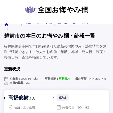
ホーム
全国のお悔やみ情報
福井県のお悔やみ情報
越前市のお悔やみ情報
越前市の本日のお悔やみ欄・訃報一覧
福井県越前市内で本日掲載された最新のお悔やみ・訃報情報を無
料で確認できます。故人のお名前、年齢、地域、死去日、通夜・
葬儀日時、斎場を掲載しています。
更新状況
対象日：
2026/8/6（木）
更新状況：
更新済み
最終更新：
2026/8/6 5:39
本日の掲載：
2人
髙坂俊樹
62歳
さん
住所：
北小山町
死去の日：
8/5
（水）