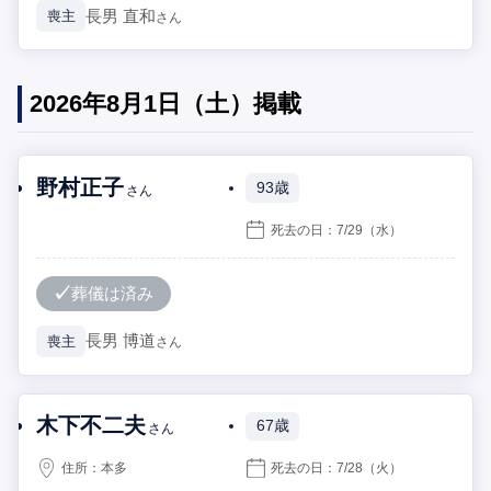
長男
直和
喪主
さん
2026年8月1日（土）掲載
野村正子
93歳
さん
死去の日：
7/29
（水）
葬儀は済み
長男
博道
喪主
さん
木下不二夫
67歳
さん
住所：
本多
死去の日：
7/28
（火）