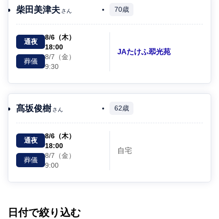
柴田美津夫
70歳
さん
8/6（木）
通夜
18:00
JAたけふ翆光苑
8/7（金）
葬儀
9:30
髙坂俊樹
62歳
さん
8/6（木）
通夜
18:00
自宅
8/7（金）
葬儀
9:00
日付で絞り込む