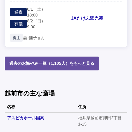
8/1
（土）
通夜
18:00
JAたけふ翆光苑
8/2
（日）
葬儀
9:00
妻
佳子
喪主
さん
過去のお悔やみ一覧（1,105人）をもっと見る
越前市の主な斎場
名称
住所
アスピカホール国高
福井県越前市押田2丁目
1-15