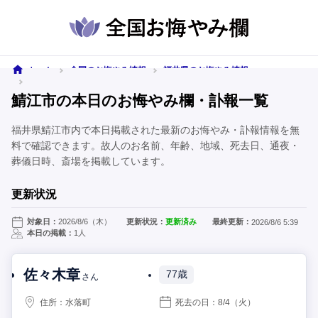
ホーム
全国のお悔やみ情報
福井県のお悔やみ情報
鯖江市のお悔やみ情報
鯖江市の本日のお悔やみ欄・訃報一覧
福井県鯖江市内で本日掲載された最新のお悔やみ・訃報情報を無
料で確認できます。故人のお名前、年齢、地域、死去日、通夜・
葬儀日時、斎場を掲載しています。
更新状況
対象日：
2026/8/6（木）
更新状況：
更新済み
最終更新：
2026/8/6 5:39
本日の掲載：
1人
佐々木章
77歳
さん
住所：
水落町
死去の日：
8/4
（火）