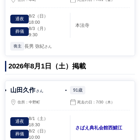
8/2
（日）
通夜
18:00
本法寺
8/3
（月）
葬儀
9:30
長男
弥紀
喪主
さん
2026年8月1日（土）掲載
山田久作
91歳
さん
住所：
中野町
死去の日：
7/30
（木）
8/1
（土）
通夜
18:30
さばえ典礼会館西鯖江
8/2
（日）
葬儀
10:00