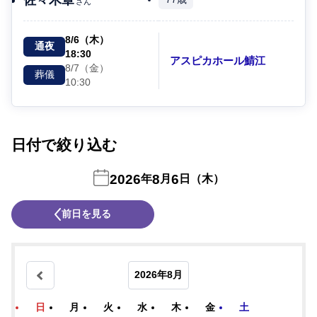
さん
8/6（木）
通夜
18:30
アスピカホール鯖江
8/7（金）
葬儀
10:30
日付で絞り込む
2026
8
6
年
月
日（木）
前日を見る
2026年8月
日
月
火
水
木
金
土