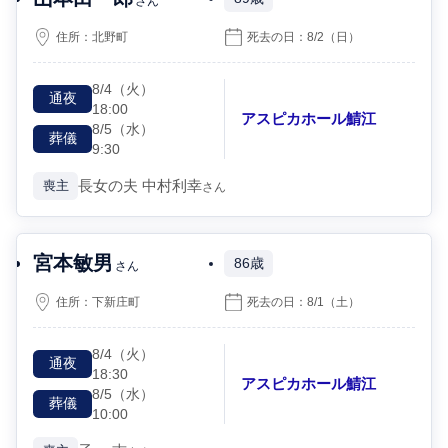
さん
住所：
北野町
死去の日：
8/2
（日）
8/4
（火）
通夜
18:00
アスピカホール鯖江
8/5
（水）
葬儀
9:30
長女の夫
中村利幸
喪主
さん
宮本敏男
86歳
さん
住所：
下新庄町
死去の日：
8/1
（土）
8/4
（火）
通夜
18:30
アスピカホール鯖江
8/5
（水）
葬儀
10:00