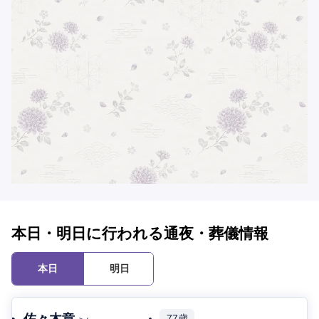
本日・明日に行われる通夜・葬儀情報
本日
明日
佐々木章
77歳