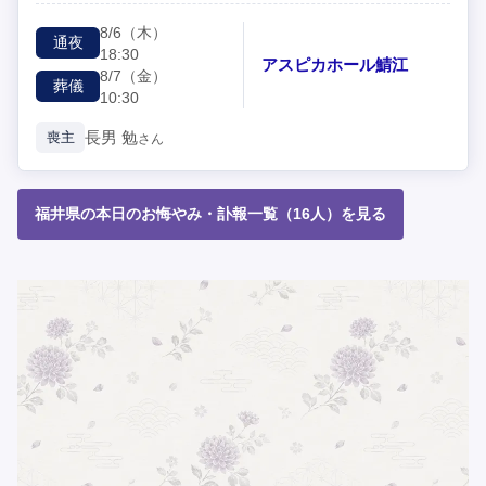
8/6
（木）
通夜
18:30
アスピカホール鯖江
8/7
（金）
葬儀
10:30
長男
勉
喪主
さん
福井県の本日のお悔やみ・訃報一覧（16人）を見る