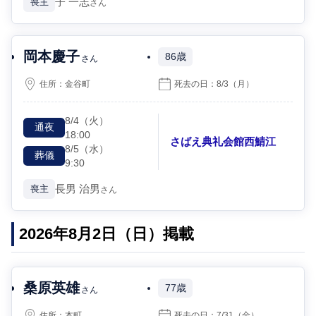
子
一志
喪主
さん
岡本慶子
86歳
さん
住所：
金谷町
死去の日：
8/3
（月）
8/4
（火）
通夜
18:00
さばえ典礼会館西鯖江
8/5
（水）
葬儀
9:30
長男
治男
喪主
さん
2026年8月2日（日）掲載
桑原英雄
77歳
さん
住所：
本町
死去の日：
7/31
（金）