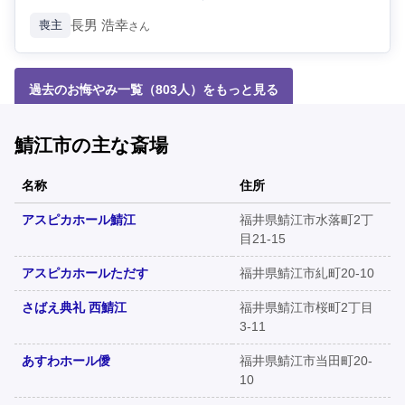
長男
浩幸
喪主
さん
過去のお悔やみ一覧（803人）をもっと見る
鯖江市の主な斎場
名称
住所
アスピカホール鯖江
福井県鯖江市水落町2丁
目21-15
アスピカホールただす
福井県鯖江市糺町20-10
さばえ典礼 西鯖江
福井県鯖江市桜町2丁目
3-11
あすわホール僾
福井県鯖江市当田町20-
10