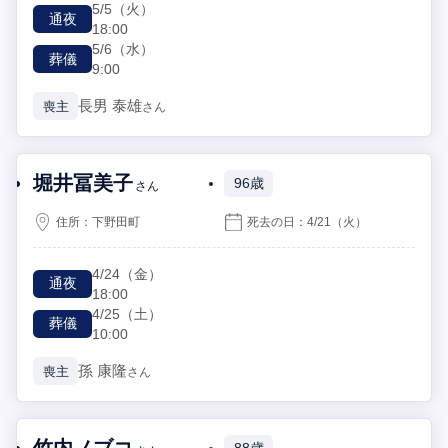
5/5
（火）
通夜
18:00
5/6
（水）
葬儀
9:00
長男
泰雄
喪主
さん
堀井冨美子
96歳
さん
住所：
下野田町
死去の日：
4/21
（火）
4/24
（金）
通夜
18:00
4/25
（土）
葬儀
10:00
孫
康隆
喪主
さん