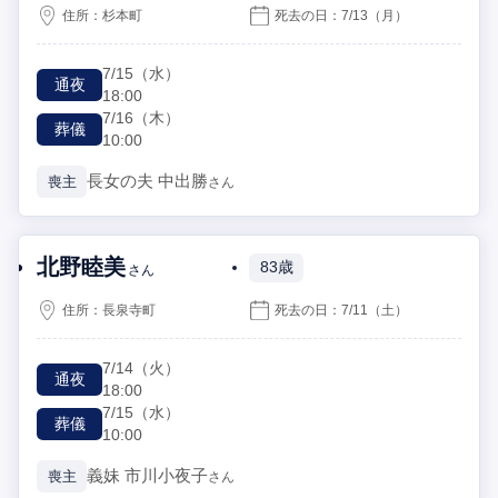
住所：
杉本町
死去の日：
7/13
（月）
7/15
（水）
通夜
18:00
7/16
（木）
葬儀
10:00
長女の夫
中出勝
喪主
さん
北野睦美
83歳
さん
住所：
長泉寺町
死去の日：
7/11
（土）
7/14
（火）
通夜
18:00
7/15
（水）
葬儀
10:00
義妹
市川小夜子
喪主
さん