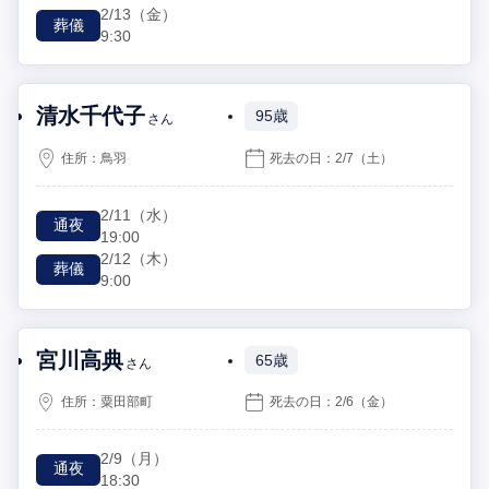
2/13
（金）
葬儀
9:30
清水千代子
95歳
さん
住所：
鳥羽
死去の日：
2/7
（土）
2/11
（水）
通夜
19:00
2/12
（木）
葬儀
9:00
宮川高典
65歳
さん
住所：
粟田部町
死去の日：
2/6
（金）
2/9
（月）
通夜
18:30