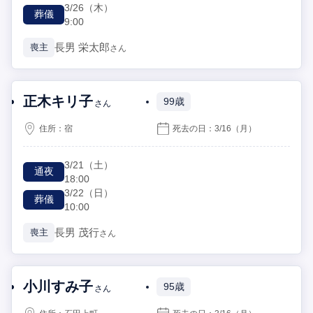
3/26
（木）
葬儀
9:00
長男
栄太郎
喪主
さん
正木キリ子
99歳
さん
住所：
宿
死去の日：
3/16
（月）
3/21
（土）
通夜
18:00
3/22
（日）
葬儀
10:00
長男
茂行
喪主
さん
小川すみ子
95歳
さん