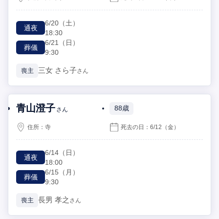
6/20
（土）
通夜
18:30
6/21
（日）
葬儀
9:30
三女
さら子
喪主
さん
青山澄子
88歳
さん
住所：
寺
死去の日：
6/12
（金）
6/14
（日）
通夜
18:00
6/15
（月）
葬儀
9:30
長男
孝之
喪主
さん