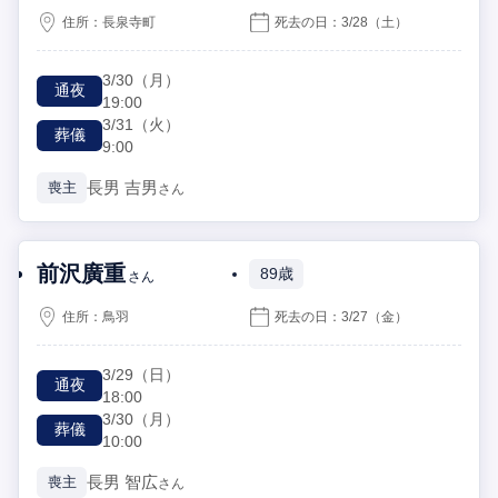
住所：
長泉寺町
死去の日：
3/28
（土）
3/30
（月）
通夜
19:00
3/31
（火）
葬儀
9:00
長男
吉男
喪主
さん
前沢廣重
89歳
さん
住所：
鳥羽
死去の日：
3/27
（金）
3/29
（日）
通夜
18:00
3/30
（月）
葬儀
10:00
長男
智広
喪主
さん