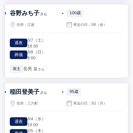
谷野みち子
100歳
さん
住所：
江波
死去の日：
3/6
（金）
3/7
（土）
通夜
18:30
3/8
（日）
葬儀
9:00
長男
泉
喪主
さん
稲田登美子
95歳
さん
住所：
三六町
死去の日：
3/2
（月）
3/4
（水）
通夜
19:00
3/5
（木）