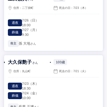
住所：
二丁掛町
死去の日：
7/23
（木）
7/26
（日）
通夜
18:00
7/27
（月）
葬儀
9:30
孫
大地
喪主
さん
大久保艶子
103歳
さん
住所：
丸山町
死去の日：
7/21
（火）
7/23
（木）
通夜
18:30
7/24
（金）
葬儀
10:00
長男
正博
喪主