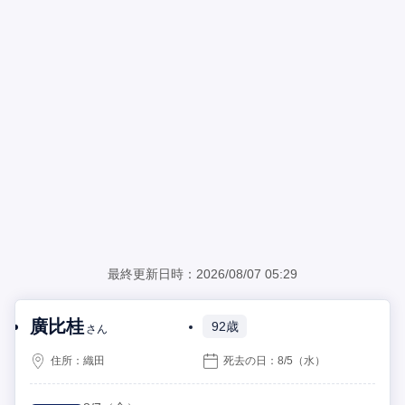
最終更新日時：2026/08/07 05:29
廣比桂
92歳
さん
住所：
織田
死去の日：
8/5
（水）