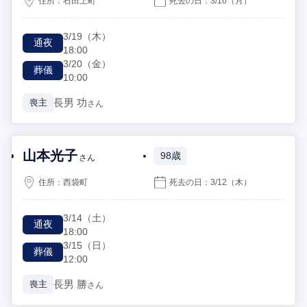
住所：
石田上町
死去の日：
3/16
（月）
3/19
（木）
通夜
18:00
3/20
（金）
葬儀
10:00
長男
功
喪主
さん
山本光子
98歳
さん
住所：
西袋町
死去の日：
3/12
（木）
3/14
（土）
通夜
18:00
3/15
（日）
葬儀
12:00
長男
勝
喪主
さん