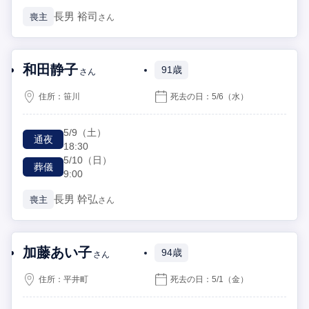
長男
裕司
喪主
さん
和田静子
91歳
さん
住所：
笹川
死去の日：
5/6
（水）
5/9
（土）
通夜
18:30
5/10
（日）
葬儀
9:00
長男
幹弘
喪主
さん
加藤あい子
94歳
さん
住所：
平井町
死去の日：
5/1
（金）