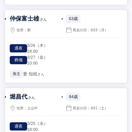
仲保富士雄
63歳
さん
住所：
厨
死去の日：
3/23
（月）
3/26
（木）
通夜
18:00
3/27
（金）
葬儀
10:00
妻
知枝
喪主
さん
堀昌代
84歳
さん
住所：
上山中
死去の日：
3/21
（土）
3/25
（水）
通夜
18:00