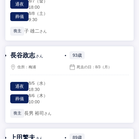
8/7
（金）
通夜
18:00
8/8
（土）
葬儀
9:30
子
雄二
喪主
さん
長谷政志
93歳
さん
住所：
梅浦
死去の日：
8/3
（月）
8/5
（水）
通夜
18:30
8/6
（木）
葬儀
10:00
長男
裕司
喪主
さん
上田繁夫
89歳
さん