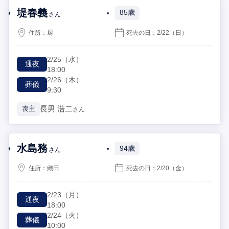
堤春義
85歳
さん
住所：
厨
死去の日：
2/22
（日）
2/25
（水）
通夜
18:00
2/26
（木）
葬儀
9:30
長男
浩二
喪主
さん
水島務
94歳
さん
住所：
織田
死去の日：
2/20
（金）
2/23
（月）
通夜
18:00
2/24
（火）
葬儀
10:00