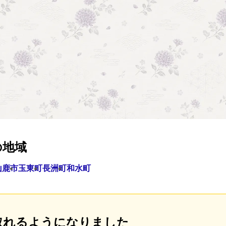
の地域
山鹿市
玉東町
長洲町
和水町
取れるようになりました