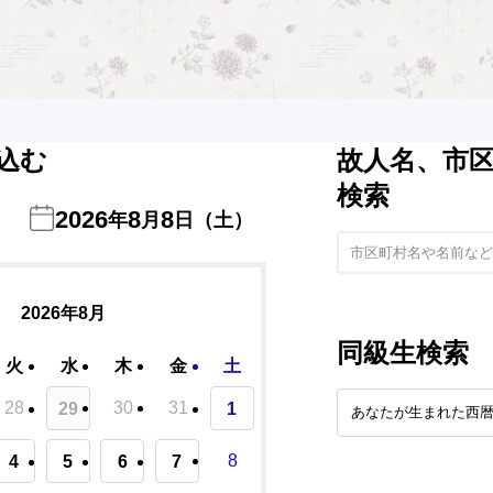
込む
故人名、市
検索
2026
8
8
年
月
日（土）
2026年8月
同級生検索
火
水
木
金
土
28
30
31
29
1
8
4
5
6
7