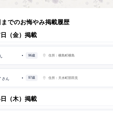
日までのお悔やみ掲載履歴
月7日（金）掲載
96歳
住所：
横島町横島
ん
シ
97歳
住所：
天水町部田見
さん
月6日（木）掲載