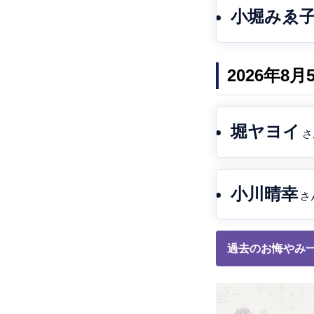
小堀みゑ
2026年8
堀ヤヨイ
さ
小川晴幸
さ
過去のお悔やみ一