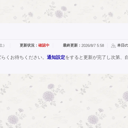
（土）
更新状況：
確認中
最終更新：
本日
2026/8/7 5:58
ばらくお待ちください。
通知設定
をすると更新が完了し次第、