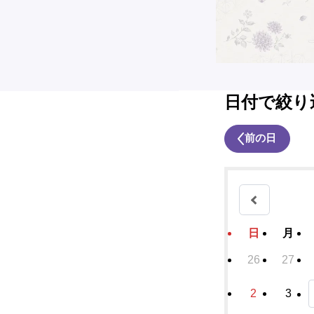
日付で絞り
前の日
日
月
26
27
2
3