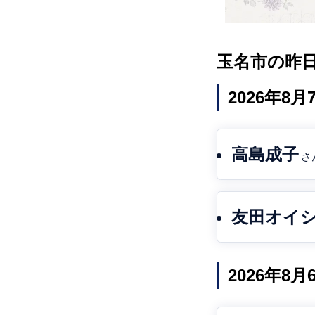
玉名市の昨
2026年8
高島成子
さ
友田オイ
2026年8