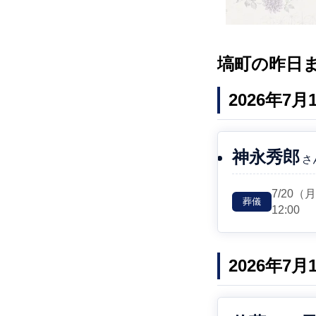
塙町の昨日
2026年7
神永秀郎
さ
7/20
（
葬儀
12:00
2026年7