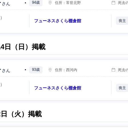
子
94歳
住所：
常世北野
死去
さん
火）
フューネスさくら棚倉館
喪主
月14日（日）掲載
子
93歳
住所：
西河内
死去
さん
火）
フューネスさくら棚倉館
喪主
月2日（火）掲載