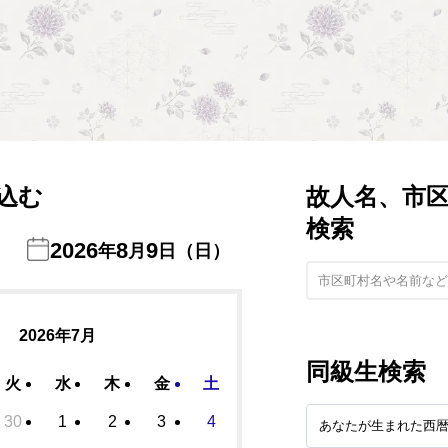
込む
故人名、市
検索
2026
8
9
年
月
日（日）
2026年7月
同級生検索
火
水
木
金
土
30
1
2
3
4