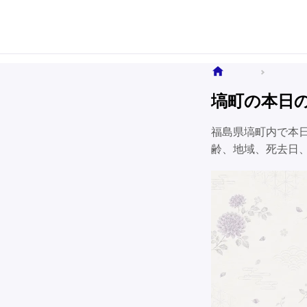
ホーム
全国のお
塙町の本日
福島県塙町内で本
齢、地域、死去日