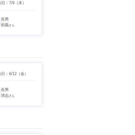
の日：
7/9
（木）
長男
初義
さん
の日：
6/12
（金）
長男
清志
さん