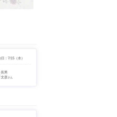
の日：
7/15
（水）
長男
文彦
さん