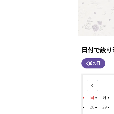
日付で絞り
前の日
日
月
28
29