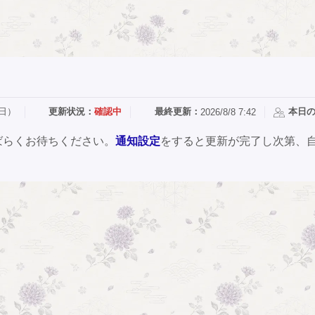
（日）
更新状況：
確認中
最終更新：
本日
2026/8/8 7:42
ばらくお待ちください。
通知設定
をすると更新が完了し次第、