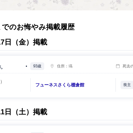
までのお悔やみ掲載履歴
月17日（金）掲載
93歳
住所：
塙
死去
ん
月）
フューネスさくら棚倉館
喪主
月11日（土）掲載