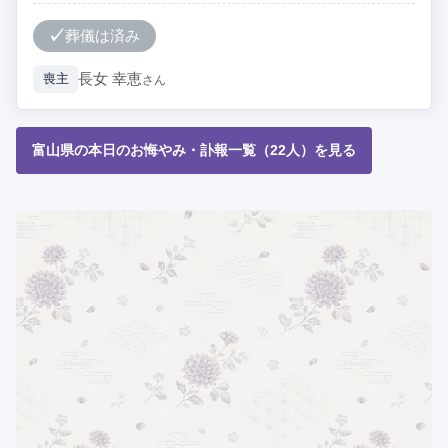
葬儀は済み
長女
幸恵
喪主
さん
富山県の本日のお悔やみ・訃報一覧（22人）を見る