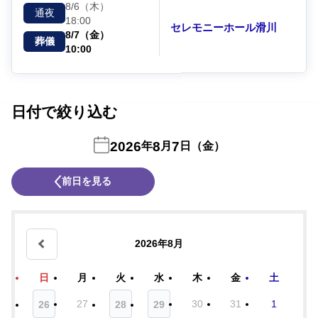
8/6（木）
通夜
18:00
セレモニーホール滑川
8/7（金）
葬儀
10:00
日付で絞り込む
2026
8
7
年
月
日（金）
前日を見る
2026年8月
日
月
火
水
木
金
土
27
30
31
1
26
28
29