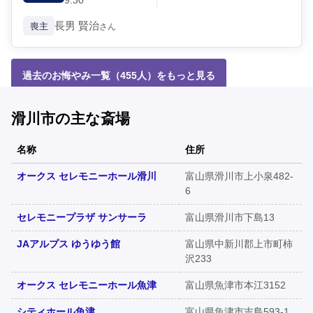
9:30
長男
賢治
喪主
さん
過去のお悔やみ一覧（455人）をもっと見る
滑川市の主な斎場
名称
住所
オークス セレモニーホール滑川
富山県滑川市上小泉482-
6
セレモニープラザ サンサーラ
富山県滑川市下島13
JAアルプス ゆうゆう館
富山県中新川郡上市町柿
沢233
オークス セレモニーホール魚津
富山県魚津市本江3152
シティホール魚津
富山県魚津市吉島593-1