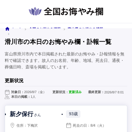
ホーム
全国のお悔やみ情報
富山県のお悔やみ情報
滑川市のお悔やみ情報
滑川市の本日のお悔やみ欄・訃報一覧
富山県滑川市内で本日掲載された最新のお悔やみ・訃報情報を無
料で確認できます。故人のお名前、年齢、地域、死去日、通夜・
葬儀日時、斎場を掲載しています。
更新状況
対象日：
2026/8/7（金）
更新状況：
更新済み
最終更新：
2026/8/7 8:01
本日の掲載：
1人
新夕保行
93歳
さん
住所：
下梅沢
死去の日：
8/4
（火）