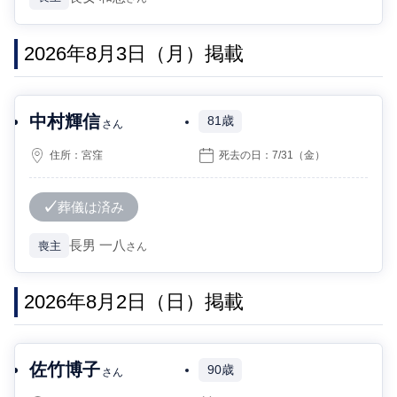
2026年8月3日（月）掲載
中村輝信
81歳
さん
住所：
宮窪
死去の日：
7/31
（金）
葬儀は済み
長男
一八
喪主
さん
2026年8月2日（日）掲載
佐竹博子
90歳
さん