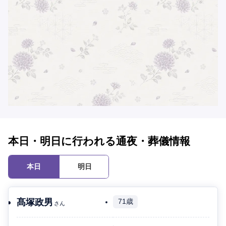
本日・明日に行われる通夜・葬儀情報
本日
明日
髙塚政男
71歳
さん