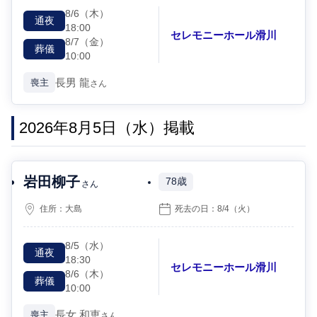
8/6
（木）
通夜
18:00
セレモニーホール滑川
8/7
（金）
葬儀
10:00
長男
龍
喪主
さん
2026年8月5日（水）掲載
岩田柳子
78歳
さん
住所：
大島
死去の日：
8/4
（火）
8/5
（水）
通夜
18:30
セレモニーホール滑川
8/6
（木）
葬儀
10:00
長女
和恵
喪主
さん