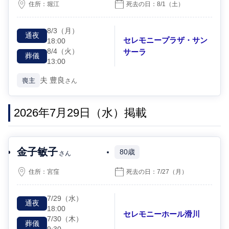
住所：
堀江
死去の日：
8/1
（土）
8/3
（月）
通夜
セレモニープラザ・サン
18:00
8/4
（火）
サーラ
葬儀
13:00
夫
豊良
喪主
さん
2026年7月29日（水）掲載
金子敏子
80歳
さん
住所：
宮窪
死去の日：
7/27
（月）
7/29
（水）
通夜
18:00
セレモニーホール滑川
7/30
（木）
葬儀