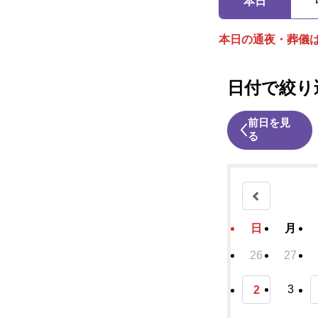
本日
本日の通夜・葬儀
日付で絞り
前日を見
る
日
月
26
27
3
2