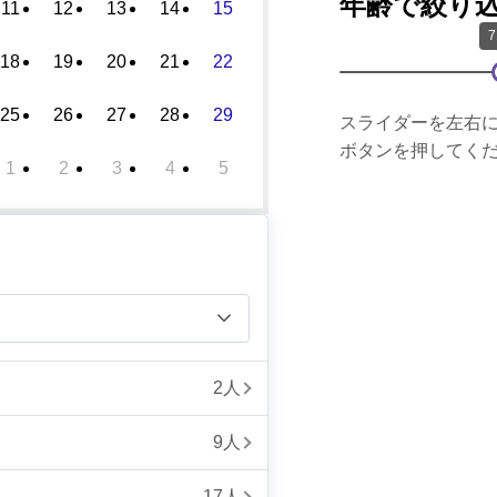
年齢で絞り
11
12
13
14
15
18
19
20
21
22
25
26
27
28
29
スライダーを左右
ボタンを押してく
1
2
3
4
5
2人
9人
17人