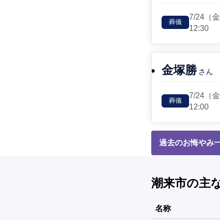
7/24
（
葬儀
12:30
金塚勝
さん
7/24
（
葬儀
12:00
過去のお悔やみ一
潮来市の主
名称