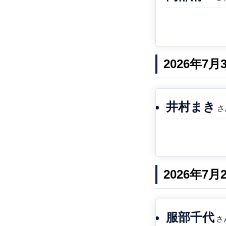
2026年7
井村まき
さ
2026年7
服部千代
さ