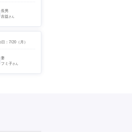
長男
吉益
さん
の日：
7/20
（月）
妻
フミ子
さん