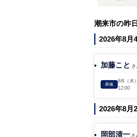
潮来市の昨
2026年8
加藤こと
さ
8/6
（木
葬儀
12:00
2026年8
岡部清一
さ