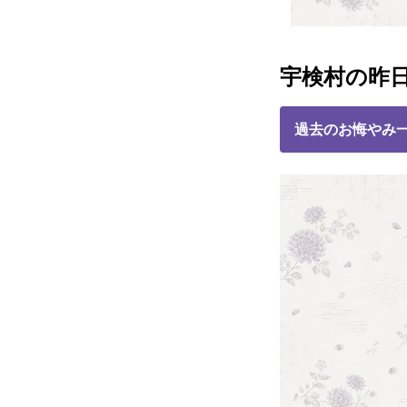
宇検村の昨
過去のお悔やみ