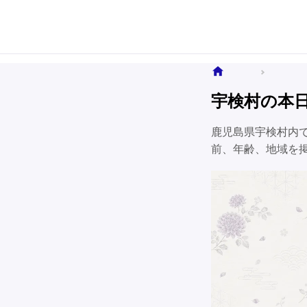
ホーム
全国のお
宇検村の本
鹿児島県宇検村内
前、年齢、地域を