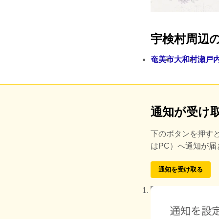
宇検村周辺
奄美市
大和村
瀬戸
通知が受け
下のボタンを押す
はPC）へ通知が
通知を受け取る