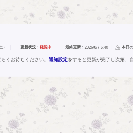
（土）
更新状況：
確認中
最終更新：
本日
2026/8/7 6:40
ばらくお待ちください。
通知設定
をすると更新が完了し次第、