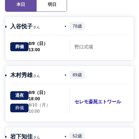
本日
明日
入谷悦子
78歳
さん
8/9（日）
野口式場
葬儀
13:00
木村秀雄
89歳
さん
8/9（日）
通夜
18:00
セレモ斎苑エトワール
8/10（月）
葬儀
10:00
岩下知佳
52歳
さん