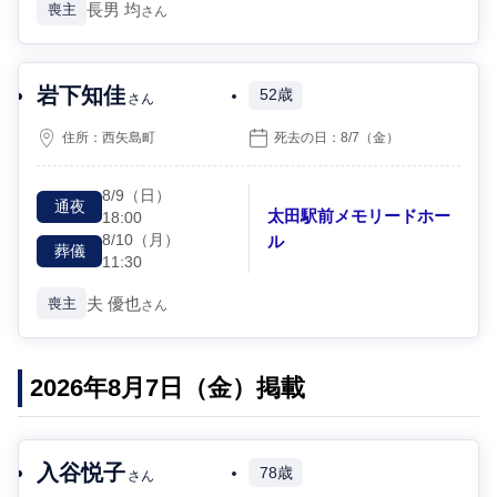
長男
均
喪主
さん
岩下知佳
52歳
さん
住所：
西矢島町
死去の日：
8/7
（金）
8/9
（日）
通夜
太田駅前メモリードホー
18:00
8/10
（月）
ル
葬儀
11:30
夫
優也
喪主
さん
2026年8月7日（金）掲載
入谷悦子
78歳
さん