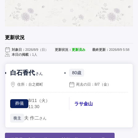
更新状況
対象日：
2026/8/9（日）
更新状況：
更新済み
最終更新：
2026/8/9 5:58
本日の掲載：
1人
白石香代
80歳
さん
住所：
台之郷町
死去の日：
8/7
（金）
8/11
（火）
ラサ金山
葬儀
11:30
夫
作二
喪主
さん