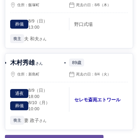
住所：
飯塚町
死去の日：
8/6
（木）
8/9
（日）
野口式場
葬儀
13:00
夫
和夫
喪主
さん
木村秀雄
89歳
さん
住所：
新島町
死去の日：
8/4
（火）
8/9
（日）
通夜
18:00
セレモ斎苑エトワール
8/10
（月）
葬儀
10:00
妻
政子
喪主
さん