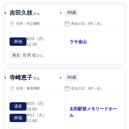
吉田久枝
89歳
さん
住所：
沖之郷町
死去の日：
8/5
（水）
8/10
（月）
ラサ金山
葬儀
11:30
長男
稔
喪主
さん
寺崎恵子
80歳
さん
住所：
東長岡町
死去の日：
8/5
（水）
8/10
（月）
通夜
太田駅前メモリードホー
18:00
8/11
（火）
ル
葬儀
11:00