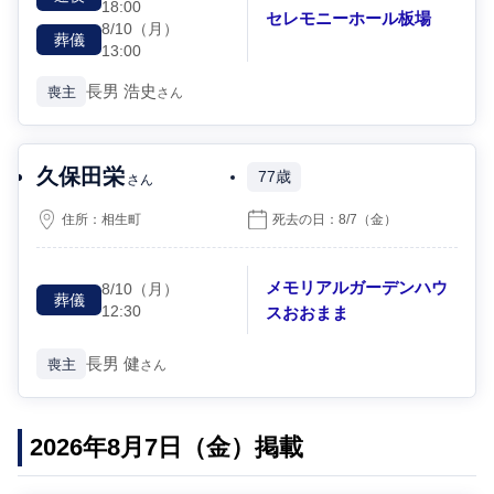
18:00
セレモニーホール板場
8/10
（月）
葬儀
13:00
長男
浩史
喪主
さん
久保田栄
77歳
さん
住所：
相生町
死去の日：
8/7
（金）
メモリアルガーデンハウ
8/10
（月）
葬儀
12:30
スおおまま
長男
健
喪主
さん
2026年8月7日（金）掲載