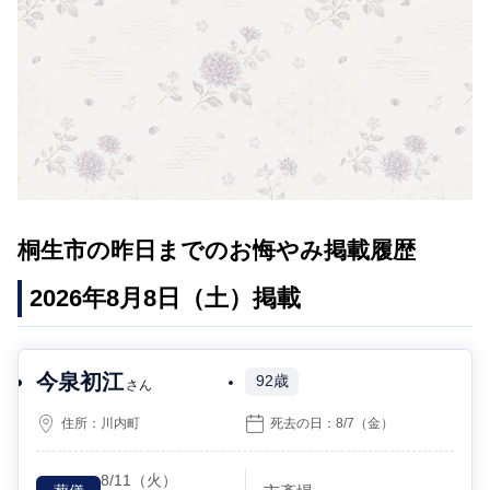
桐生市の昨日までのお悔やみ掲載履歴
2026年8月8日（土）掲載
今泉初江
92歳
さん
住所：
川内町
死去の日：
8/7
（金）
8/11
（火）