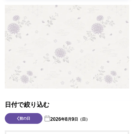
日付で絞り込む
前の日
2026
8
9
年
月
日（日）