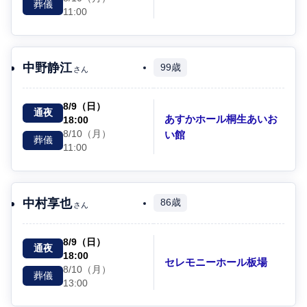
葬儀
11:00
中野静江
99歳
さん
8/9（日）
通夜
あすかホール桐生あいお
18:00
8/10（月）
い館
葬儀
11:00
中村享也
86歳
さん
8/9（日）
通夜
18:00
セレモニーホール板場
8/10（月）
葬儀
13:00