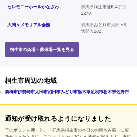
セレモニーホールかなざわ
群馬県桐生市菱町4丁目
2270
大間々メモリアル会館
群馬県みどり市大間々町
大間々202
桐生市の斎場・葬儀場一覧を見る
桐生市周辺の地域
前橋市
伊勢崎市
太田市
沼田市
みどり市
栃木県足利市
栃木県佐野市
通知が受け取れるようになりました
下のボタンを押すと、
「群馬県桐生市の本日のお悔やみ欄」に更
新があったときに、スマホ（またはPC）へ通知が届きます。通知