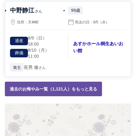
中野静江
99歳
さん
住所：
天神町
死去の日：
8/5
（水）
8/9
（日）
通夜
あすかホール桐生あいお
18:00
8/10
（月）
い館
葬儀
11:00
長男
修
喪主
さん
過去のお悔やみ一覧（1,121人）をもっと見る