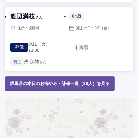
渡辺満枝
84歳
さん
住所：
境野町
死去の日：
8/7
（金）
8/11
（火）
市斎場
葬儀
13:30
夫
茂雄
喪主
さん
群馬県の本日のお悔やみ・訃報一覧（28人）を見る