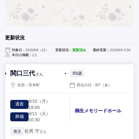
更新状況
対象日：
2026/8/9（日）
更新状況：
更新済み
最終更新：
2026/8/9 5:58
本日の掲載：
2人
関口三代
89歳
さん
住所：
宮本町
死去の日：
8/7
（金）
8/10
（月）
通夜
18:00
桐生メモリードホール
8/11
（火）
葬儀
10:30
長男
守
喪主
さん