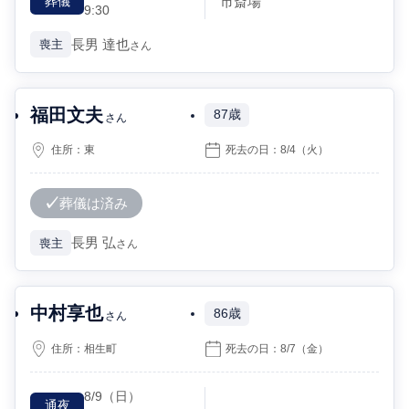
市斎場
葬儀
9:30
長男
達也
喪主
さん
福田文夫
87歳
さん
住所：
東
死去の日：
8/4
（火）
葬儀は済み
長男
弘
喪主
さん
中村享也
86歳
さん
住所：
相生町
死去の日：
8/7
（金）
8/9
（日）
通夜