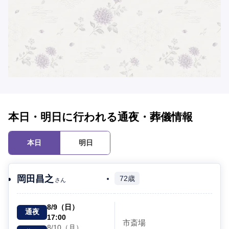
本日・明日に行われる通夜・葬儀情報
本日
明日
岡田昌之
72歳
さん
8/9（日）
通夜
17:00
市斎場
8/10（月）