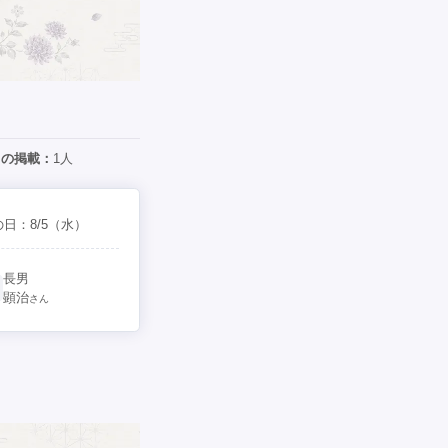
日の掲載：
1人
の日：
8/5
（水）
長男
顕治
さん