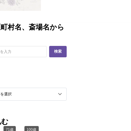
区町村名、斎場名から
検索
込む