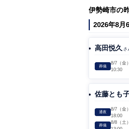
伊勢崎市の
2026年8
高田悦久
さ
8/7
（金
葬儀
10:30
佐藤とも
8/7
（金
通夜
18:00
8/8
（土
葬儀
13:00