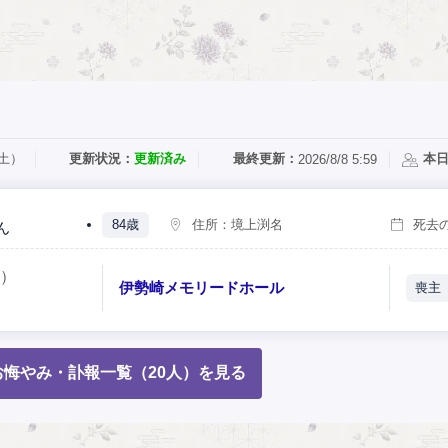
（土）
更新状況：
更新済み
最終更新：
本
2026/8/8 5:59
84歳
住所：
境上渕名
死去
ん
月）
伊勢崎メモリードホール
喪主
悔やみ・訃報一覧（20人）を見る