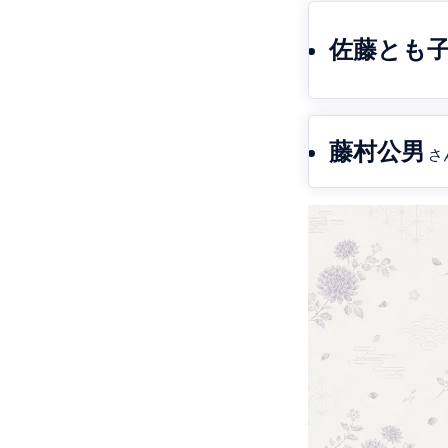
佐藤とも
藤村公男
さ