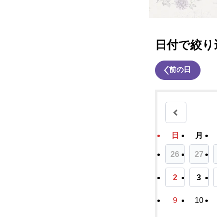
日付で絞り
前の日
日
月
26
27
2
3
9
10