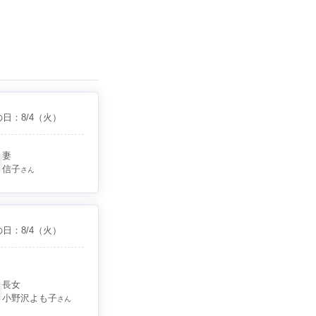
の日：
8/4
（火）
妻
信子
さん
の日：
8/4
（火）
長女
小野沢よも子
さん