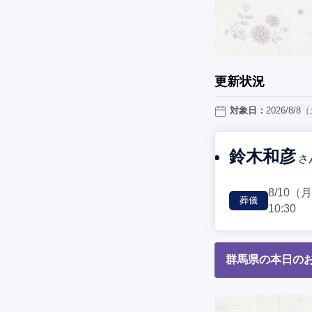
更新状況
対象日：
2026/8/8
鈴木和彦
さ
8/10
（
葬儀
10:30
群馬県の本日のお