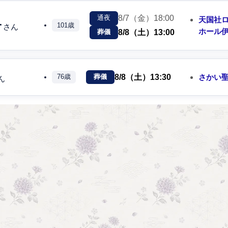
8/7（金）
18:00
通夜
天国社
子
101歳
さん
ホール
8/8（土）
13:00
葬儀
8/8（土）
13:30
さかい
76歳
葬儀
ん