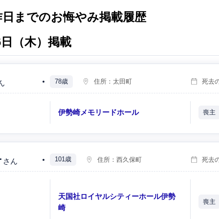
昨日までのお悔やみ掲載履歴
月6日（木）掲載
78歳
住所：
太田町
死去
ん
）
伊勢崎メモリードホール
喪主
子
101歳
住所：
西久保町
死去
さん
）
天国社ロイヤルシティーホール伊勢
喪主
）
崎