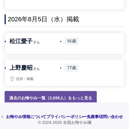
2026年8月5日（水）掲載
松江愛子
91歳
さん
上野慶昭
77歳
さん
住所：
神園
過去のお悔やみ一覧（2,698人）をもっと見る
お悔やみ情報について
プライバシーポリシー
免責事項
問い合わせ
© 2024-2026 全国お悔やみ欄