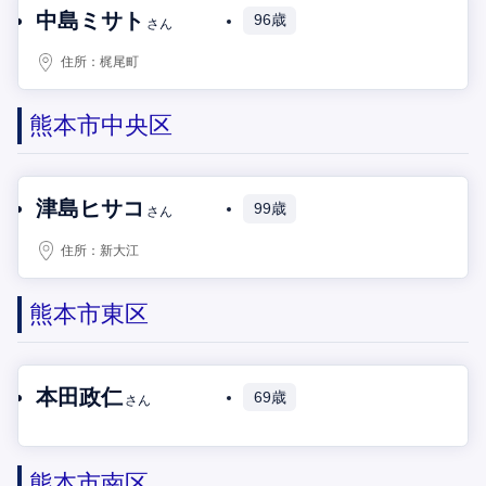
中島ミサト
96歳
さん
住所：
梶尾町
熊本市中央区
津島ヒサコ
99歳
さん
住所：
新大江
熊本市東区
本田政仁
69歳
さん
熊本市南区