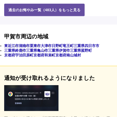
過去のお悔やみ一覧（483人）をもっと見る
甲賀市周辺の地域
東近江市
湖南市
栗東市
大津市
日野町
竜王町
三重県四日市市
三重県鈴鹿市
三重県亀山市
三重県伊賀市
三重県菰野町
京都府宇治田原町
京都府和束町
京都府南山城村
通知が受け取れるようになりました