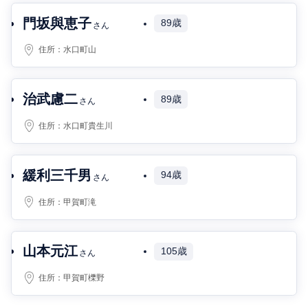
門坂與恵子
89歳
さん
住所：
水口町山
治武慮二
89歳
さん
住所：
水口町貴生川
緩利三千男
94歳
さん
住所：
甲賀町滝
山本元江
105歳
さん
住所：
甲賀町櫟野