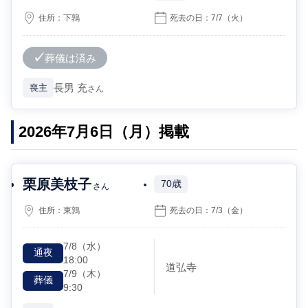
住所：
下鶉
死去の日：
7/7
（火）
葬儀は済み
長男
充
喪主
さん
2026年7月6日（月）掲載
栗原美枝子
70歳
さん
住所：
東鶉
死去の日：
7/3
（金）
7/8
（水）
通夜
18:00
道弘寺
7/9
（木）
葬儀
9:30