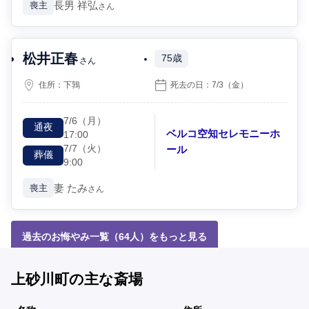
長男
祥弘
喪主
さん
松井正春
75歳
さん
住所：
下鶉
死去の日：
7/3
（金）
7/6
（月）
通夜
ベルコ空知セレモニーホ
17:00
7/7
（火）
ール
葬儀
9:00
妻
たみ
喪主
さん
過去のお悔やみ一覧（64人）をもっと見る
上砂川町の主な斎場