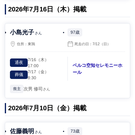
2026年7月16日（木）掲載
小島光子
97歳
さん
住所：
東鶉
死去の日：
7/12
（日）
7/16
（木）
通夜
ベルコ空知セレモニーホ
17:00
7/17
（金）
ール
葬儀
8:30
次男
修司
喪主
さん
2026年7月10日（金）掲載
佐藤義明
73歳
さん