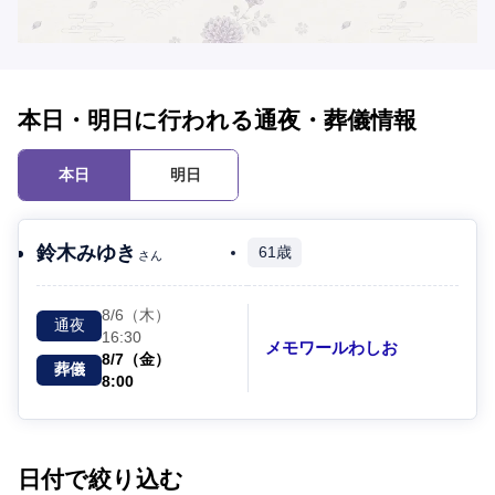
本日・明日に行われる通夜・葬儀情報
本日
明日
鈴木みゆき
61歳
さん
8/6（木）
通夜
16:30
メモワールわしお
8/7（金）
葬儀
8:00
日付で絞り込む