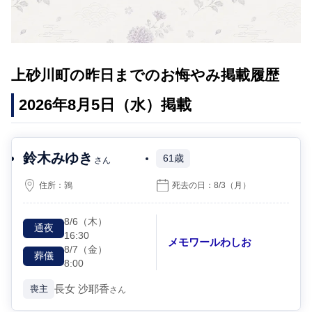
上砂川町の昨日までのお悔やみ掲載履歴
2026年8月5日（水）掲載
鈴木みゆき
61歳
さん
住所：
鶉
死去の日：
8/3
（月）
8/6
（木）
通夜
16:30
メモワールわしお
8/7
（金）
葬儀
8:00
長女
沙耶香
喪主
さん