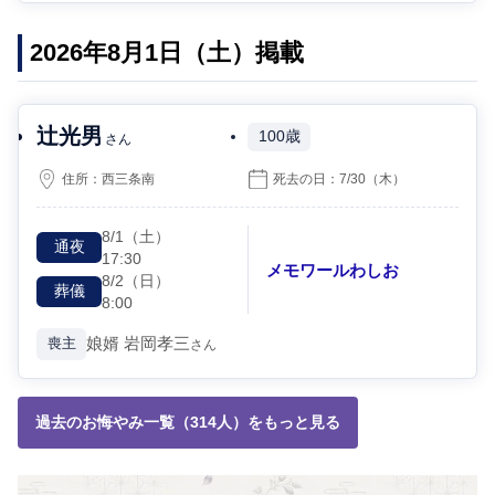
2026年8月1日（土）掲載
辻󠄀光男
100歳
さん
住所：
西三条南
死去の日：
7/30
（木）
8/1
（土）
通夜
17:30
メモワールわしお
8/2
（日）
葬儀
8:00
娘婿
岩岡孝三
喪主
さん
過去のお悔やみ一覧（314人）をもっと見る