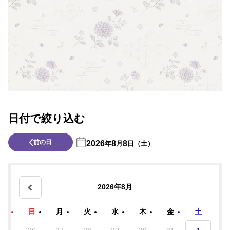
日付で絞り込む
前の日
2026
8
8
年
月
日（土）
2026年8月
日
月
火
水
木
金
土