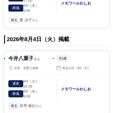
17:00
メモワールわしお
8/6
（木）
葬儀
8:00
妻
治子
喪主
さん
2026年8月4日（火）掲載
今井八重子
91歳
さん
住所：
吉野三条南
死去の日：
8/2
（日）
8/4
（火）
通夜
16:30
メモワールわしお
8/5
（水）
葬儀
8:00
長男
敏紀
喪主
さん