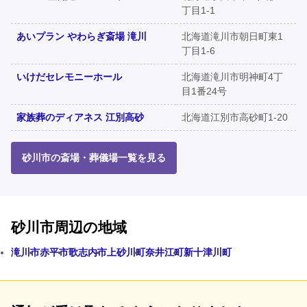
丁目1-1
あいプラン やわらぎ斎場 滝川
北海道滝川市朝日町東1
丁目1-6
いけだセレモニーホール
北海道滝川市明神町4丁
目1番24号
家族葬のディアネス 江別高砂
北海道江別市高砂町1-20
砂川市の斎場・葬儀場一覧を見る
砂川市周辺の地域
滝川市
赤平市
歌志内市
上砂川町
奈井江町
新十津川町