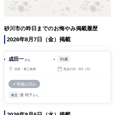
砂川市の昨日までのお悔やみ掲載履歴
2026年8月7日（金）掲載
成田一
91歳
さん
住所：
東三条南
死去の日：
8/3
（月）
葬儀は済み
妻
明子
喪主
さん
2026年8月5日（水）掲載