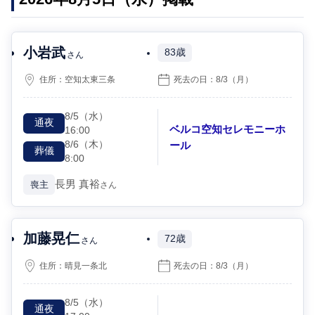
小岩武
83歳
さん
住所：
空知太東三条
死去の日：
8/3
（月）
8/5
（水）
通夜
ベルコ空知セレモニーホ
16:00
8/6
（木）
ール
葬儀
8:00
長男
真裕
喪主
さん
加藤晃仁
72歳
さん
住所：
晴見一条北
死去の日：
8/3
（月）
8/5
（水）
通夜