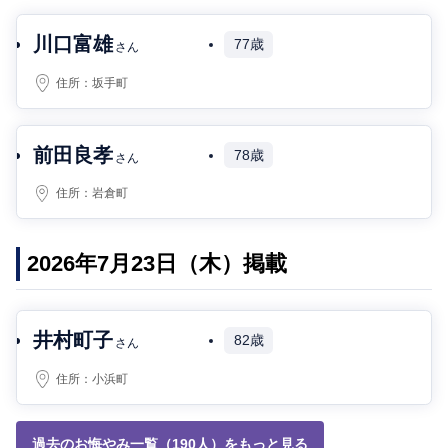
川口富雄
77歳
さん
住所：
坂手町
前田良孝
78歳
さん
住所：
岩倉町
2026年7月23日（木）掲載
井村町子
82歳
さん
住所：
小浜町
過去のお悔やみ一覧（190人）をもっと見る