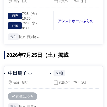
住所：
新町
死去の日：
7/26
（日）
7/28
（火）
通夜
16:30
アシストホールふらの
7/29
（水）
葬儀
8:30
長男
義則
喪主
さん
2026年7月25日（土）掲載
中田篤子
60歳
さん
住所：
新町
死去の日：
7/21
（火）
葬儀は済み
長男
元貴
喪主
さん