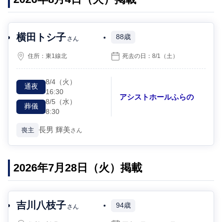
横田トシ子
88歳
さん
住所：
東1線北
死去の日：
8/1
（土）
8/4
（火）
通夜
16:30
アシストホールふらの
8/5
（水）
葬儀
8:30
長男
輝美
喪主
さん
2026年7月28日（火）掲載
吉川八枝子
94歳
さん