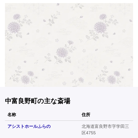
中富良野町の主な斎場
名称
住所
アシストホールふらの
北海道富良野市字学田三
区4755