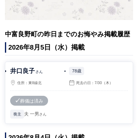
中富良野町の昨日までのお悔やみ掲載履歴
2026年8月5日（水）掲載
井口良子
78歳
さん
住所：
東8線北
死去の日：
7/30
（木）
葬儀は済み
夫
一男
喪主
さん
2026年8月4日（火）掲載