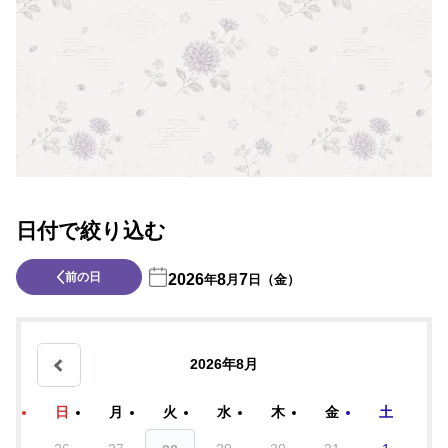
日付で絞り込む
前の日
2026
8
7
年
月
日（金）
2026年8月
日
月
火
水
木
金
土