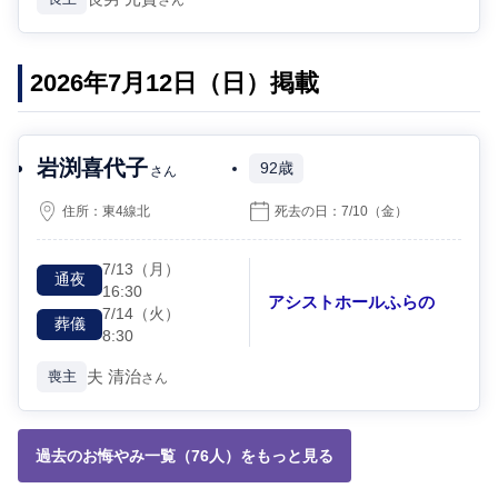
2026年7月12日（日）掲載
岩渕喜代子
92歳
さん
住所：
東4線北
死去の日：
7/10
（金）
7/13
（月）
通夜
16:30
アシストホールふらの
7/14
（火）
葬儀
8:30
夫
清治
喪主
さん
過去のお悔やみ一覧（76人）をもっと見る