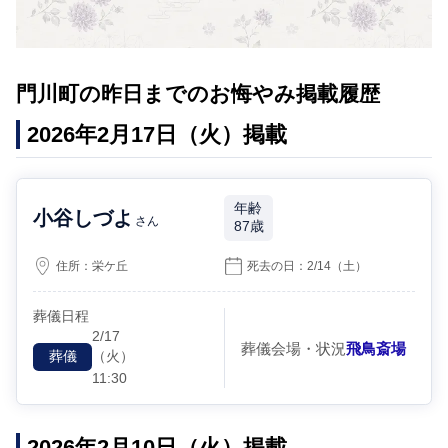
門川町の昨日までのお悔やみ掲載履歴
2026年2月17日（火）掲載
年齢
小谷しづよ
さん
87歳
住所：
栄ケ丘
死去の日：
2/14
（土）
葬儀日程
2/17
葬儀会場・状況
飛鳥斎場
（火）
葬儀
11:30
2026年2月10日（火）掲載