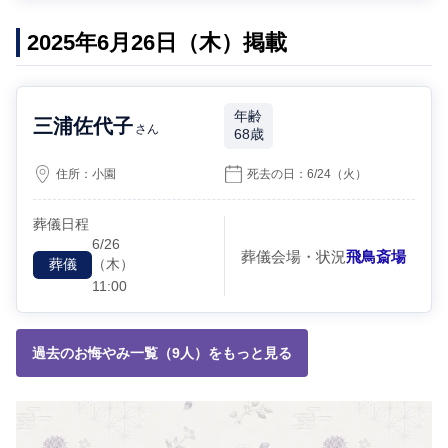
2025年6月26日（木）掲載
年齢
三浦佐代子
さん
68歳
住所：
小園
死去の日：
6/24
（火）
葬儀日程
6/26
葬儀会場・状況
飛鳥斎場
（木）
葬儀
11:00
過去のお悔やみ一覧（9人）をもっと見る