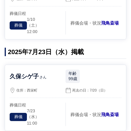
葬儀日程
1/10
葬儀会場・状況
飛鳥斎場
（土）
葬儀
12:00
2025年7月23日（水）掲載
年齢
久保シゲ子
さん
99歳
住所：
西栄町
死去の日：
7/20
（日）
葬儀日程
7/23
葬儀会場・状況
飛鳥斎場
（水）
葬儀
11:00