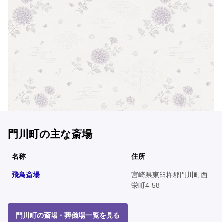
門川町の主な斎場
名称
住所
飛鳥斎場
宮崎県東臼杵郡門川町西
栄町4-58
門川町の斎場・葬儀場一覧を見る