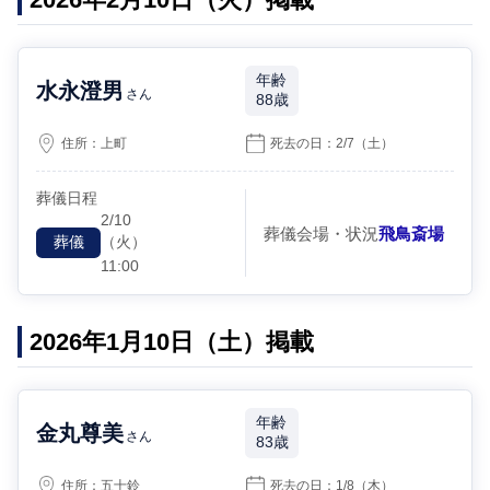
年齢
水永澄男
さん
88歳
住所：
上町
死去の日：
2/7
（土）
葬儀日程
2/10
葬儀会場・状況
飛鳥斎場
（火）
葬儀
11:00
2026年1月10日（土）掲載
年齢
金丸尊美
さん
83歳
住所：
五十鈴
死去の日：
1/8
（木）