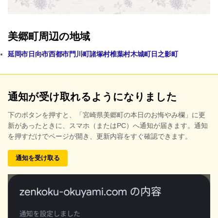
美郷町周辺の地域
延岡市
日向市
西都市
門川町
諸塚村
椎葉村
木城町
日之影町
通知が受け取れるようになりました
下のボタンを押すと、
「宮崎県美郷町の本日のお悔やみ欄」に更
新があったときに、スマホ（またはPC）へ通知が届きます。通知
を押すだけでページが開き、更新内容をすぐ確認できます。
通知を受け取る