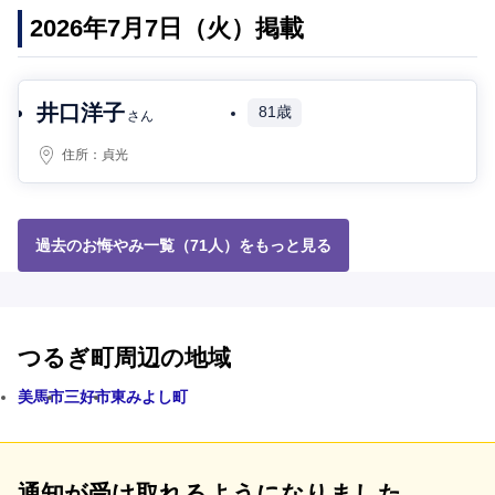
2026年7月7日（火）掲載
井口洋子
81歳
さん
住所：
貞光
過去のお悔やみ一覧（71人）をもっと見る
つるぎ町周辺の地域
美馬市
三好市
東みよし町
通知が受け取れるようになりました