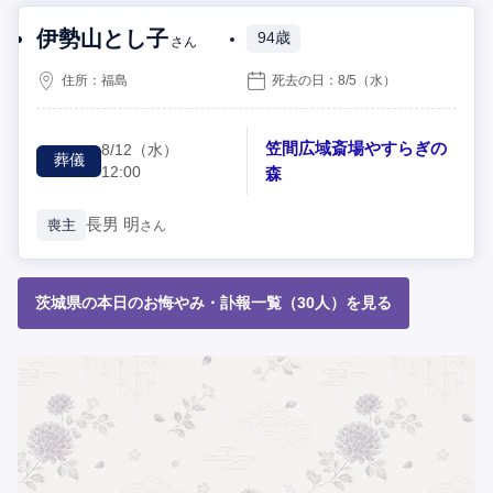
伊勢山とし子
94歳
さん
住所：
福島
死去の日：
8/5
（水）
笠間広域斎場やすらぎの
8/12
（水）
葬儀
12:00
森
長男
明
喪主
さん
茨城県の本日のお悔やみ・訃報一覧（30人）を見る