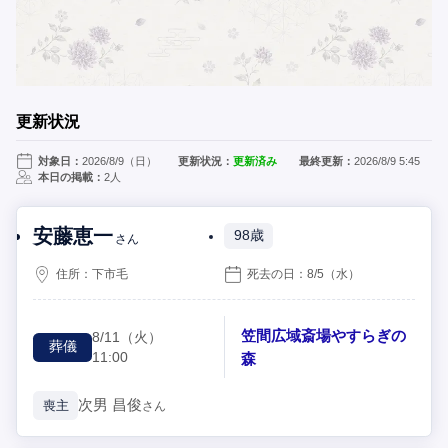
更新状況
対象日：
2026/8/9（日）
更新状況：
更新済み
最終更新：
2026/8/9 5:45
本日の掲載：
2人
安藤恵一
98歳
さん
住所：
下市毛
死去の日：
8/5
（水）
笠間広域斎場やすらぎの
8/11
（火）
葬儀
11:00
森
次男
昌俊
喪主
さん