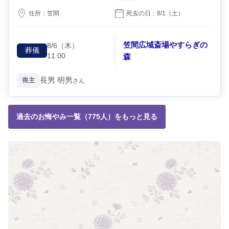
住所：
笠間
死去の日：
8/1
（土）
笠間広域斎場やすらぎの
8/6
（木）
葬儀
11:00
森
長男
明男
喪主
さん
過去のお悔やみ一覧（775人）をもっと見る