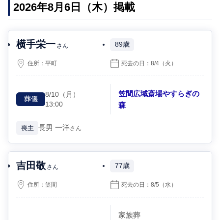
2026年8月6日（木）掲載
横手栄一
89歳
さん
住所：
平町
死去の日：
8/4
（火）
笠間広域斎場やすらぎの
8/10
（月）
葬儀
13:00
森
長男
一洋
喪主
さん
吉田敬
77歳
さん
住所：
笠間
死去の日：
8/5
（水）
家族葬