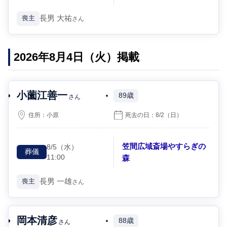
長男
大祐
喪主
さん
2026年8月4日（火）掲載
小薗江善一
89歳
さん
住所：
小原
死去の日：
8/2
（日）
笠間広域斎場やすらぎの
8/5
（水）
葬儀
11:00
森
長男
一雄
喪主
さん
岡本清彦
88歳
さん