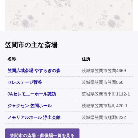
笠間市の主な斎場
名称
住所
笠間広域斎場 やすらぎの森
茨城県笠間市笠間4669
セレステージ菅谷
茨城県笠間市笠間858
JAセレモニーホール諏訪
茨城県笠間市平町1112-1
ジャクセン 笠間ホール
茨城県笠間市旭町420-1
メモリアルホール 浄土会館
茨城県笠間市鯉淵6222
笠間市の斎場・葬儀場一覧を見る