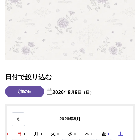
日付で絞り込む
前の日
2026
8
9
年
月
日（日）
2026年8月
日
月
火
水
木
金
土