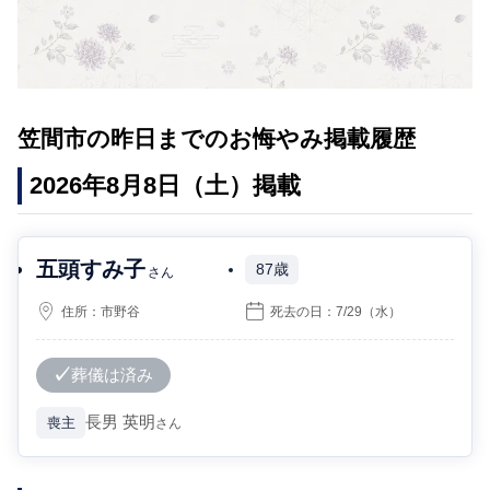
笠間市の昨日までのお悔やみ掲載履歴
2026年8月8日（土）掲載
五頭すみ子
87歳
さん
住所：
市野谷
死去の日：
7/29
（水）
葬儀は済み
長男
英明
喪主
さん