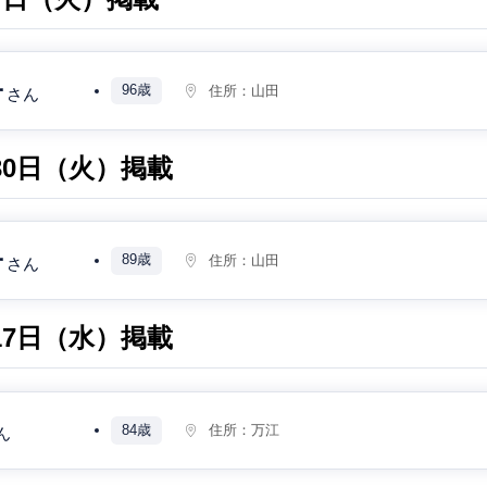
子
96歳
住所：
山田
さん
月30日（火）掲載
子
89歳
住所：
山田
さん
月17日（水）掲載
84歳
住所：
万江
ん