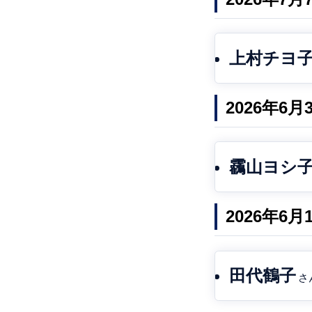
上村チヨ
2026年6
靏山ヨシ
2026年6
田代鶴子
さ