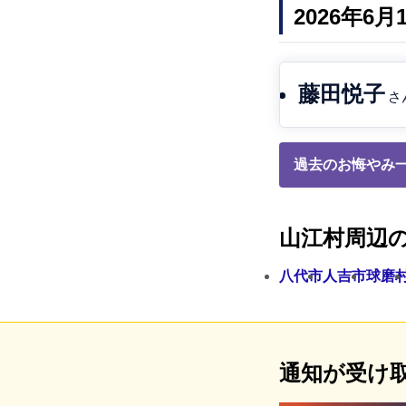
2026年6
藤田悦子
さ
過去のお悔やみ一
山江村周辺
八代市
人吉市
球磨
通知が受け