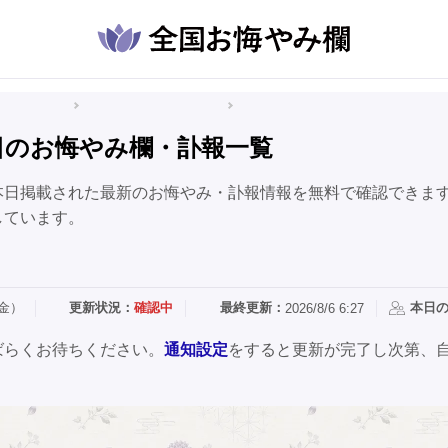
悔やみ情報
熊本県のお悔やみ情報
山江村のお悔やみ情報
日のお悔やみ欄・訃報一覧
本日掲載された最新のお悔やみ・訃報情報を無料で確認できま
しています。
（金）
更新状況：
確認中
最終更新：
本日
2026/8/6 6:27
ばらくお待ちください。
通知設定
をすると更新が完了し次第、