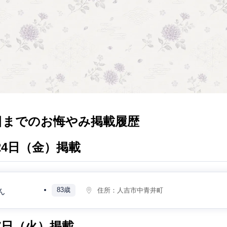
日までのお悔やみ掲載履歴
月24日（金）掲載
83歳
住所：
人吉市中青井町
ん
月7日（火）掲載