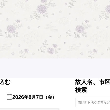
込む
故人名、市
検索
2026
8
7
年
月
日（金）