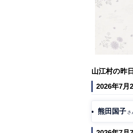
山江村の昨
2026年7
熊田国子
さ
2026年7