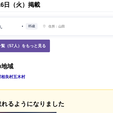
月16日（火）掲載
85歳
住所：
山田
ん
覧（57人）をもっと見る
の地域
村
相良村
五木村
取れるようになりました