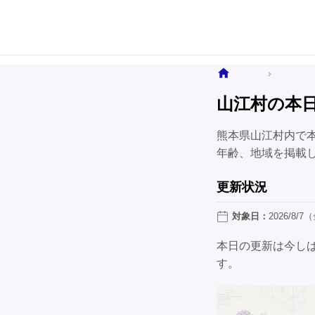
ホーム
全国のお
山江村の本
熊本県山江村内で
年齢、地域を掲載
更新状況
対象日：
2026/8/7
本日の更新は今し
す。