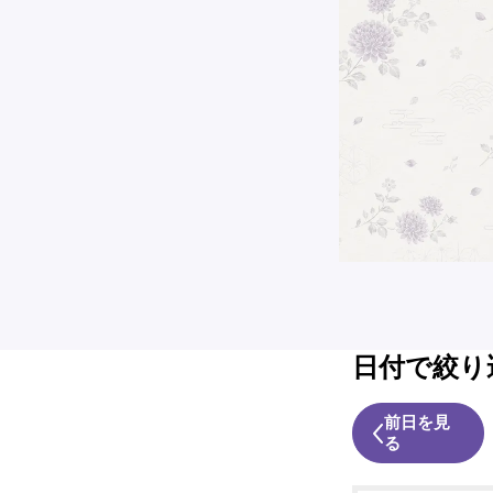
日付で絞り
前日を見
る