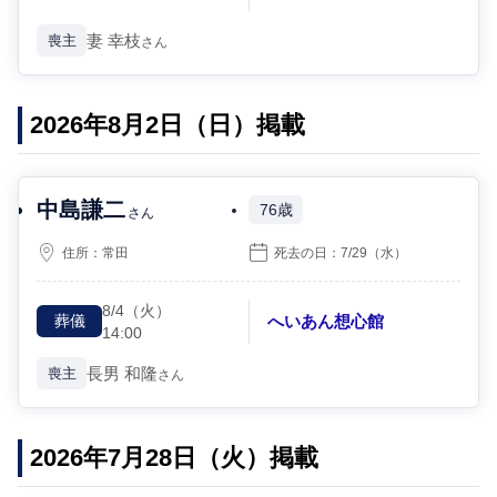
妻
幸枝
喪主
さん
2026年8月2日（日）掲載
中島謙二
76歳
さん
住所：
常田
死去の日：
7/29
（水）
8/4
（火）
へいあん想心館
葬儀
14:00
長男
和隆
喪主
さん
2026年7月28日（火）掲載