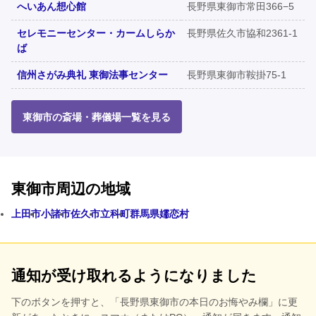
へいあん想心館
長野県東御市常田366−5
セレモニーセンター・カームしらか
長野県佐久市協和2361-1
ば
信州さがみ典礼 東御法事センター
長野県東御市鞍掛75-1
東御市の斎場・葬儀場一覧を見る
東御市周辺の地域
上田市
小諸市
佐久市
立科町
群馬県嬬恋村
通知が受け取れるようになりました
下のボタンを押すと、
「長野県東御市の本日のお悔やみ欄」に更