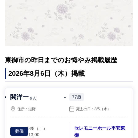
東御市の昨日までのお悔やみ掲載履歴
2026年8月6日（木）掲載
関洋一
77歳
さん
住所：
滋野
死去の日：
8/5
（水）
セレモニーホール平安東
8/8
（土）
葬儀
13:00
御