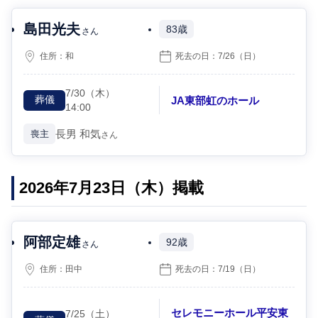
島田光夫
83歳
さん
住所：
和
死去の日：
7/26
（日）
7/30
（木）
JA東部虹のホール
葬儀
14:00
長男
和気
喪主
さん
2026年7月23日（木）掲載
阿部定雄
92歳
さん
住所：
田中
死去の日：
7/19
（日）
セレモニーホール平安東
7/25
（土）