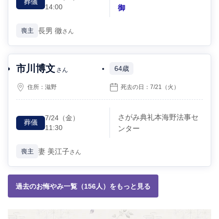
葬儀
14:00
御
長男
徹
喪主
さん
市川博文
64歳
さん
住所：
滋野
死去の日：
7/21
（火）
さがみ典礼本海野法事セ
7/24
（金）
葬儀
11:30
ンター
妻
美江子
喪主
さん
過去のお悔やみ一覧（156人）をもっと見る