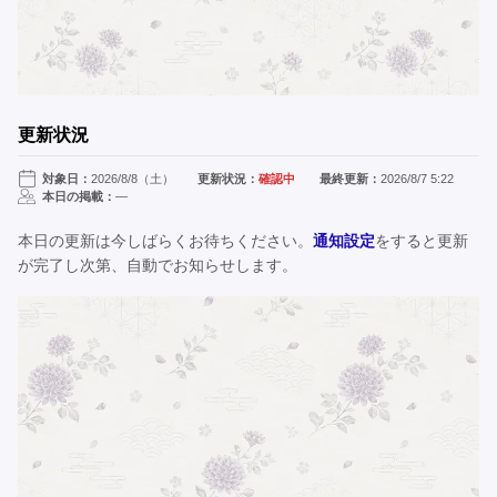
更新状況
対象日：
2026/8/8（土）
更新状況：
確認中
最終更新：
2026/8/7 5:22
本日の掲載：
—
本日の更新は今しばらくお待ちください。
通知設定
をすると更新
が完了し次第、自動でお知らせします。