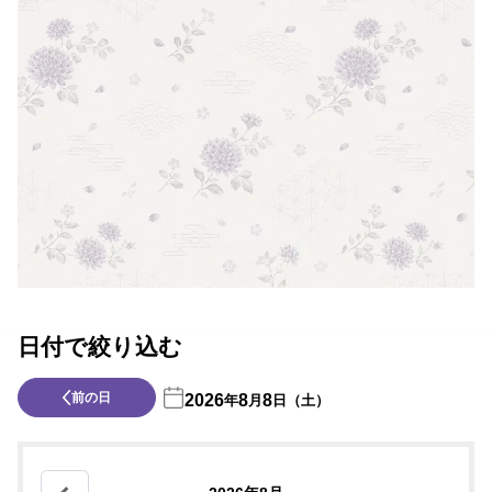
日付で絞り込む
前の日
2026
8
8
年
月
日（土）