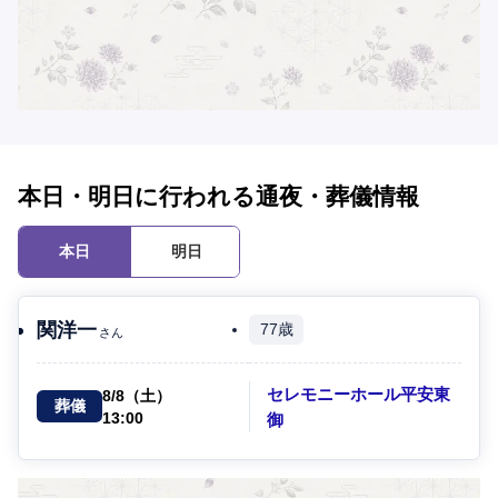
本日・明日に行われる通夜・葬儀情報
本日
明日
関洋一
77歳
さん
セレモニーホール平安東
8/8（土）
葬儀
13:00
御