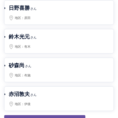
日野喜勝
さん
地区：
原田
鈴木光元
さん
地区：
有木
砂森尚
さん
地区：
布施
赤沼敦夫
さん
地区：
伊後