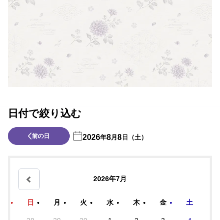
日付で絞り込む
前の日
2026
8
8
年
月
日（土）
2026年7月
日
月
火
水
木
金
土