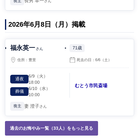
長男
幸一
喪主
さん
2026年6月8日（月）掲載
福永英一
71歳
さん
住所：
豊里
死去の日：
6/6
（土）
6/9
（火）
通夜
18:00
むとう市民斎場
6/10
（水）
葬儀
10:00
妻
澄子
喪主
さん
過去のお悔やみ一覧（33人）をもっと見る