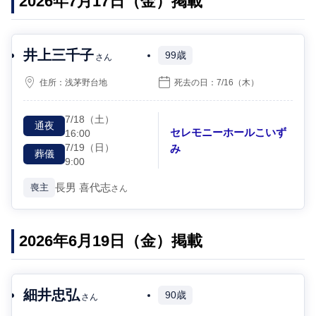
2026年7月17日（金）掲載
井上三千子
99歳
さん
住所：
浅茅野台地
死去の日：
7/16
（木）
7/18
（土）
通夜
セレモニーホールこいず
16:00
7/19
（日）
み
葬儀
9:00
長男
喜代志
喪主
さん
2026年6月19日（金）掲載
細井忠弘
90歳
さん