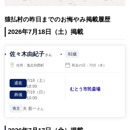
猿払村の昨日までのお悔やみ掲載履歴
2026年7月18日（土）掲載
佐々木由紀子
82歳
さん
住所：
鬼志別西町
死去の日：
7/15
（水）
7/18
（土）
通夜
18:00
むとう市民斎場
7/19
（日）
葬儀
10:00
夫
新一
喪主
さん