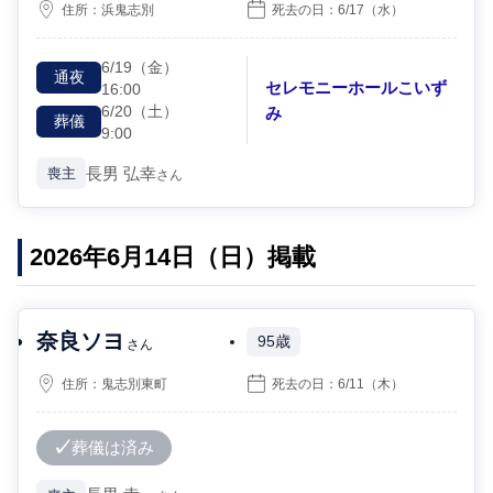
住所：
浜鬼志別
死去の日：
6/17
（水）
6/19
（金）
通夜
セレモニーホールこいず
16:00
6/20
（土）
み
葬儀
9:00
長男
弘幸
喪主
さん
2026年6月14日（日）掲載
奈良ソヨ
95歳
さん
住所：
鬼志別東町
死去の日：
6/11
（木）
葬儀は済み