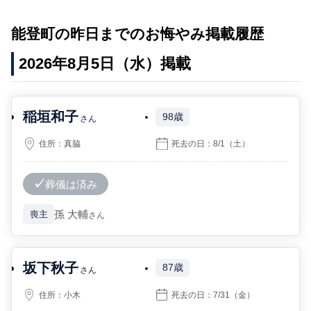
能登町の昨日までのお悔やみ掲載履歴
2026年8月5日（水）掲載
稲垣和子
98歳
さん
住所：
真脇
死去の日：
8/1
（土）
葬儀は済み
孫
大輔
喪主
さん
坂下秋子
87歳
さん
住所：
小木
死去の日：
7/31
（金）