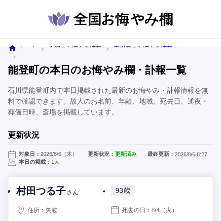
ホーム
全国のお悔やみ情報
石川県のお悔やみ情報
能登町のお悔やみ情報
能登町の本日のお悔やみ欄・訃報一覧
石川県能登町内で本日掲載された最新のお悔やみ・訃報情報を無
料で確認できます。故人のお名前、年齢、地域、死去日、通夜・
葬儀日時、斎場を掲載しています。
更新状況
対象日：
2026/8/6（木）
更新状況：
更新済み
最終更新：
2026/8/6 8:27
本日の掲載：
1人
村田つる子
93歳
さん
住所：
矢波
死去の日：
8/4
（火）