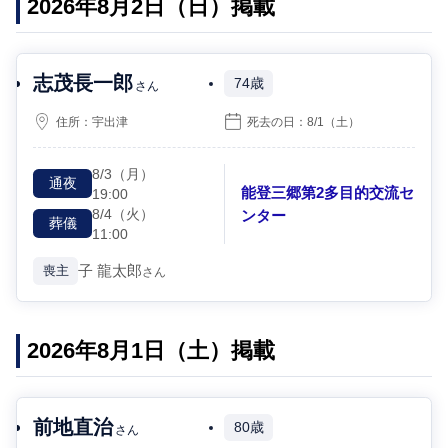
2026年8月2日（日）掲載
志茂長一郎
74歳
さん
住所：
宇出津
死去の日：
8/1
（土）
8/3
（月）
通夜
能登三郷第2多目的交流セ
19:00
8/4
（火）
ンター
葬儀
11:00
子
龍太郎
喪主
さん
2026年8月1日（土）掲載
前地直治
80歳
さん