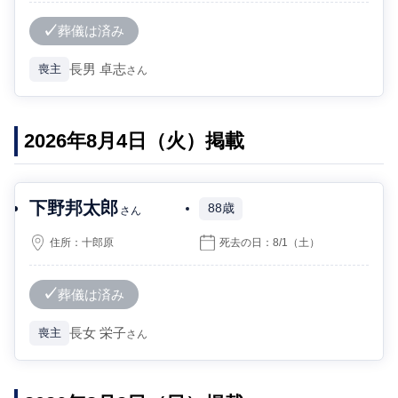
葬儀は済み
長男
卓志
喪主
さん
2026年8月4日（火）掲載
下野邦太郎
88歳
さん
住所：
十郎原
死去の日：
8/1
（土）
葬儀は済み
長女
栄子
喪主
さん