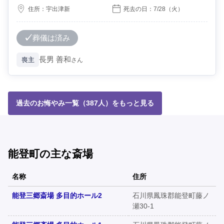
住所：
宇出津新
死去の日：
7/28
（火）
葬儀は済み
長男
善和
喪主
さん
過去のお悔やみ一覧（387人）をもっと見る
能登町の主な斎場
名称
住所
能登三郷斎場 多目的ホール2
石川県鳳珠郡能登町藤ノ
瀬30-1