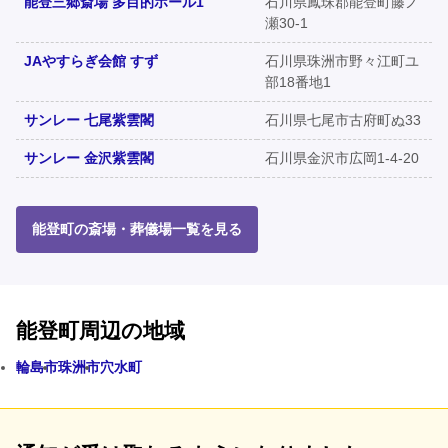
能登三郷斎場 多目的ホール1
石川県鳳珠郡能登町藤ノ
瀬30-1
JAやすらぎ会館 すず
石川県珠洲市野々江町ユ
部18番地1
サンレー 七尾紫雲閣
石川県七尾市古府町ぬ33
サンレー 金沢紫雲閣
石川県金沢市広岡1-4-20
能登町の斎場・葬儀場一覧を見る
能登町周辺の地域
輪島市
珠洲市
穴水町