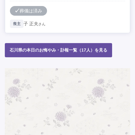
葬儀は済み
子
正夫
喪主
さん
石川県の本日のお悔やみ・訃報一覧（17人）を見る