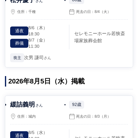
86歳
さん
住所：
千種
死去の日：
8/4
（火）
8/6
（木）
通夜
セレモニーホール若狭斎
18:30
8/7
（金）
場家族葬会館
葬儀
11:30
次男
謙司
喪主
さん
2026年8月5日（水）掲載
緩詰義明
92歳
さん
住所：
城内
死去の日：
8/3
（月）
8/5
（水）
通夜