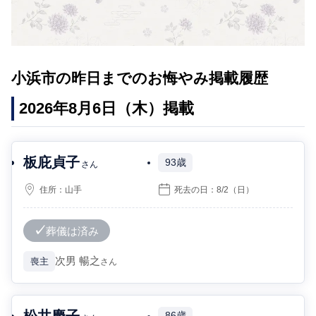
小浜市の昨日までのお悔やみ掲載履歴
2026年8月6日（木）掲載
板庇貞子
93歳
さん
住所：
山手
死去の日：
8/2
（日）
葬儀は済み
次男
暢之
喪主
さん
松井慶子