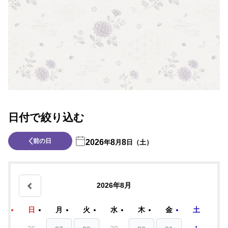
日付で絞り込む
前の日
2026
8
8
年
月
日（土）
2026年8月
日
月
火
水
木
金
土