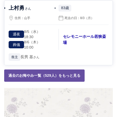
上村勇
83歳
さん
住所：
山手
死去の日：
8/3
（月）
8/5
（水）
通夜
セレモニーホール若狭斎
18:30
8/6
（木）
場
葬儀
10:00
長男
基
喪主
さん
過去のお悔やみ一覧（529人）をもっと見る