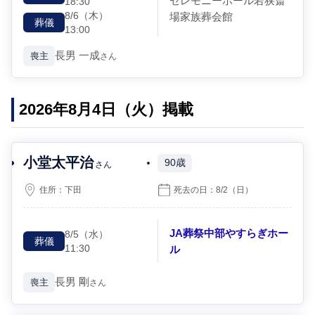
セレモニーホール若狭斎
18:30
8/6
（木）
場家族葬会館
葬儀
13:00
長男
一成
喪主
さん
2026年8月4日（火）掲載
小堂太平治
90歳
さん
住所：
下田
死去の日：
8/2
（日）
JA葬祭中部やすらぎホー
8/5
（水）
葬儀
11:30
ル
長男
剛
喪主
さん