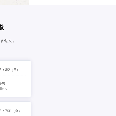
覧
ません。
日：
8/2
（日）
長男
剛
さん
日：
7/31
（金）