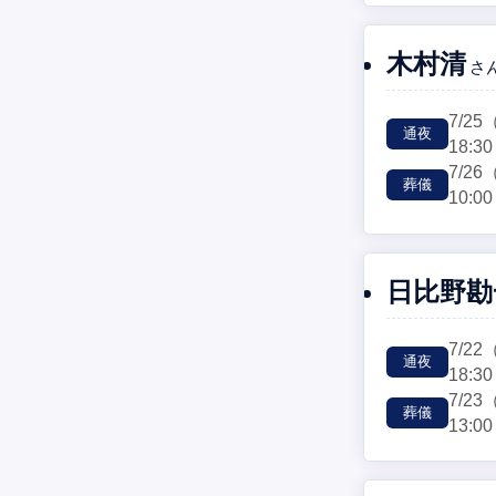
木村清
さ
7/25
通夜
18:30
7/26
葬儀
10:00
日比野勘
7/22
通夜
18:30
7/23
葬儀
13:00