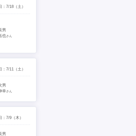
日：
7/18
（土）
長男
拓也
さん
日：
7/11
（土）
次男
伸幸
さん
日：
7/9
（木）
長男