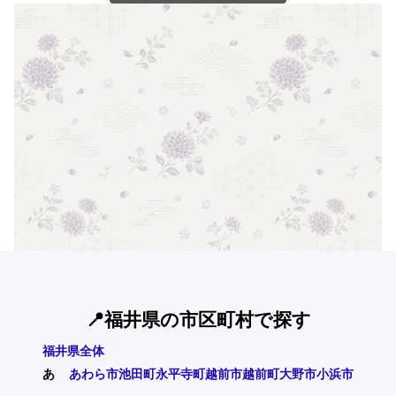
📍福井県の市区町村で探す
福井県全体
あ
あわら市
池田町
永平寺町
越前市
越前町
大野市
小浜市