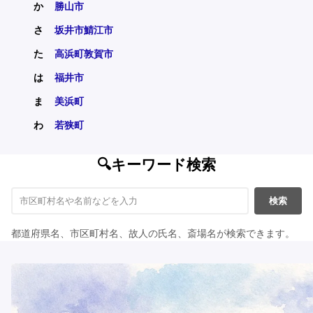
か
勝山市
さ
坂井市
鯖江市
た
高浜町
敦賀市
は
福井市
ま
美浜町
わ
若狭町
🔍キーワード検索
検索
都道府県名、市区町村名、故人の氏名、斎場名が検索できます。