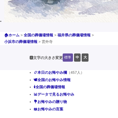
🏠ホーム
>
全国の葬儀場情報
>
福井県の葬儀場情報
>
小浜市の葬儀場情報
>
雲外寺
標準
中
大
🅰️文字の大きさ変更
📿本日のお悔やみ欄
（457人）
🕊️全国のお悔やみ情報
🕯️全国の葬儀場情報
📊データで見るお悔やみ
💐お悔やみの贈り物
📖お悔やみの言葉