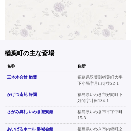
楢葉町の主な斎場
名称
住所
三本木会館 楢葉
福島県双葉郡楢葉町大字
下小塙字月山寺後22-1
かげつ斎苑 好間
福島県いわき市好間町下
好間字叶田134-1
さがみ典礼 いわき迎賓館
福島県いわき市平字中町
15-3
あいぱるホール 磐城会館
福島県いわき市内郷町之