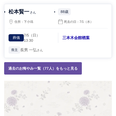
松本賢一
88歳
さん
住所：
下小塙
死去の日：
7/1
（水）
7/5
（日）
三本木会館楢葉
葬儀
13:30
長男
一弘
喪主
さん
過去のお悔やみ一覧（77人）をもっと見る