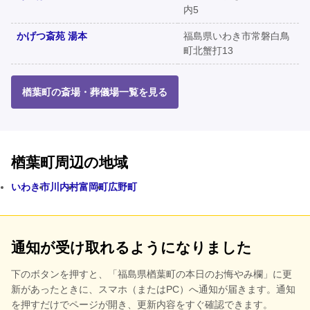
内5
かげつ斎苑 湯本
福島県いわき市常磐白鳥
町北蟹打13
楢葉町の斎場・葬儀場一覧を見る
楢葉町周辺の地域
いわき市
川内村
富岡町
広野町
通知が受け取れるようになりました
下のボタンを押すと、
「福島県楢葉町の本日のお悔やみ欄」に更
新があったときに、スマホ（またはPC）へ通知が届きます。通知
を押すだけでページが開き、更新内容をすぐ確認できます。