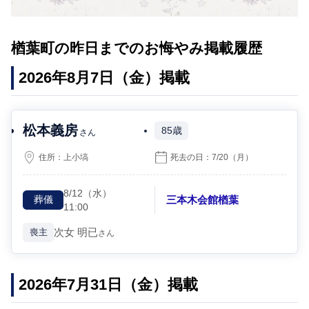
楢葉町の昨日までのお悔やみ掲載履歴
2026年8月7日（金）掲載
松本義房
85歳
さん
住所：
上小塙
死去の日：
7/20
（月）
8/12
（水）
三本木会館楢葉
葬儀
11:00
次女
明已
喪主
さん
2026年7月31日（金）掲載