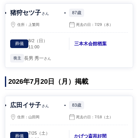
猪狩セツ子
87歳
さん
住所：
上繁岡
死去の日：
7/29
（水）
8/2
（日）
三本木会館楢葉
葬儀
11:00
長男
秀一
喪主
さん
2026年7月20日（月）掲載
広田イサ子
83歳
さん
住所：
山田岡
死去の日：
7/18
（土）
7/25
（土）
かげつ斎苑好間
葬儀