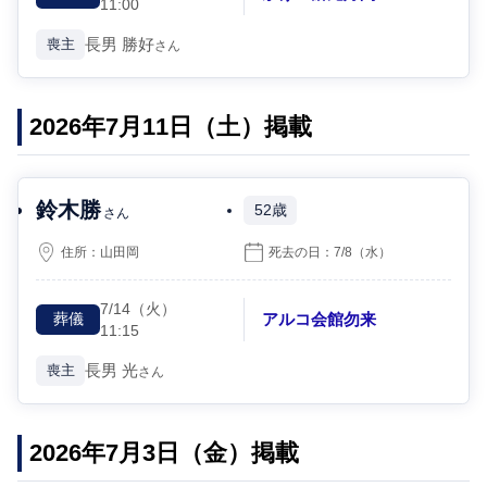
11:00
長男
勝好
喪主
さん
2026年7月11日（土）掲載
鈴木勝
52歳
さん
住所：
山田岡
死去の日：
7/8
（水）
7/14
（火）
アルコ会館勿来
葬儀
11:15
長男
光
喪主
さん
2026年7月3日（金）掲載