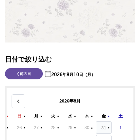
日付で絞り込む
前の日
2026
8
10
年
月
日（月）
2026年8月
日
月
火
水
木
金
土
26
27
28
29
30
1
31