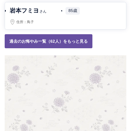
岩本フミヨ
85歳
さん
住所：
鳥子
過去のお悔やみ一覧（62人）をもっと見る