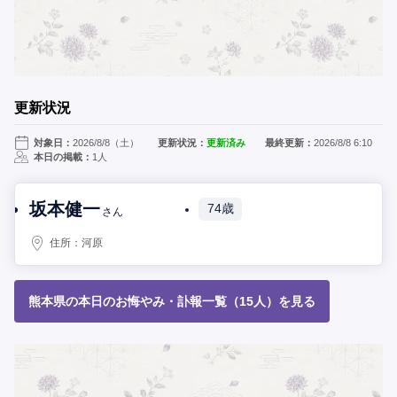
更新状況
対象日：
2026/8/8（土）
更新状況：
更新済み
最終更新：
2026/8/8 6:10
本日の掲載：
1人
坂本健一
74歳
さん
住所：
河原
熊本県の本日のお悔やみ・訃報一覧（15人）を見る