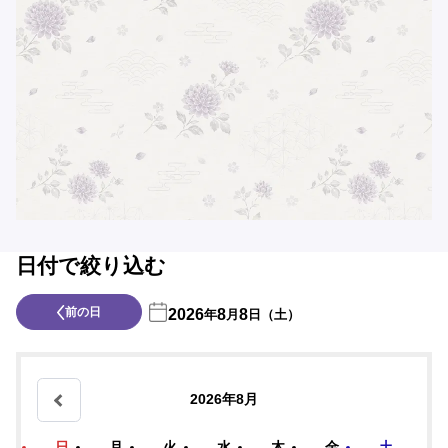
日付で絞り込む
前の日
2026
8
8
年
月
日（土）
2026年8月
日
月
火
水
木
金
土