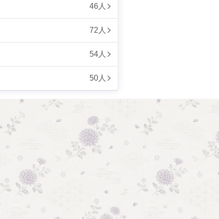
46人
72人
54人
50人