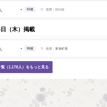
83歳
住所：
日の出
ん
月6日（木）掲載
99歳
住所：
東湊町通
ん
覧（1,178人）をもっと見る