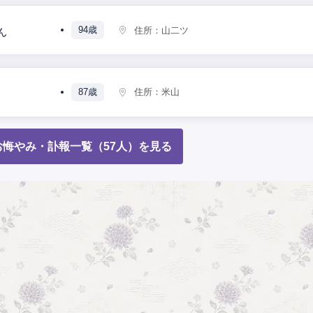
94歳
住所：
山二ツ
ん
87歳
住所：
米山
悔やみ・訃報一覧（57人）を見る