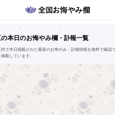
悔やみ情報
新潟県のお悔やみ情報
新潟市中央区のお悔やみ情報
区の本日のお悔やみ欄・訃報一覧
区内で本日掲載された最新のお悔やみ・訃報情報を無料で確認
を掲載しています。