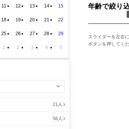
年齢で絞り
11
12
13
14
15
18
19
20
21
22
25
26
27
28
29
スライダーを左右
ボタンを押してく
1
2
3
4
5
21人
56人