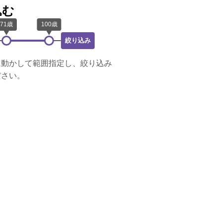
込む
絞り込み
に動かして範囲指定し、絞り込み
ださい。